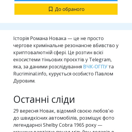
До обраного
Історія Романа Новака — це не просто
чергове кримінальне резонансне вбивство у
криптовалютній сфері. Це розтин всієї
екосистеми тіньових проєктів у Telegram,
яка, за даними розслідування
ВЧК-ОГПУ
та
Rucriminal.info, курується особисто Павлом
Дуровим.
Останні сліди
29 вересня Новак, відомий своєю любов'ю
до швидкісних автомобілів, розміщує фото
легендарної Shelby Cobra 1965 року —
машини вартістю понад мільйон доларів в