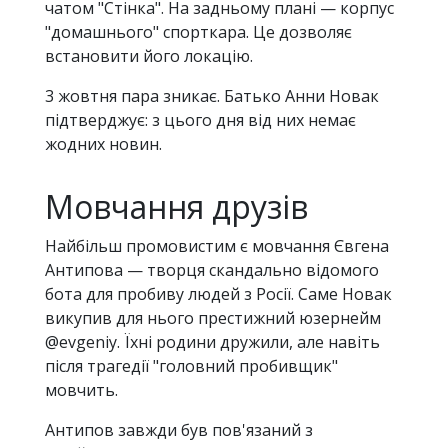
чатом "Стінка". На задньому плані — корпус
"домашнього" спорткара. Це дозволяє
встановити його локацію.
3 жовтня пара зникає. Батько Анни Новак
підтверджує: з цього дня від них немає
жодних новин.
Мовчання друзів
Найбільш промовистим є мовчання Євгена
Антипова — творця скандально відомого
бота для пробиву людей з Росії. Саме Новак
викупив для нього престижний юзернейм
@evgeniy. Їхні родини дружили, але навіть
після трагедії "головний пробивщик"
мовчить.
Антипов завжди був пов'язаний з