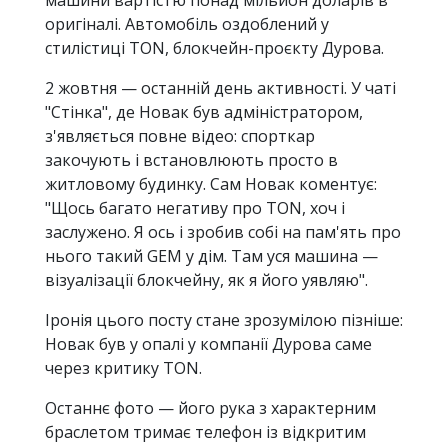
оригіналі. Автомобіль оздоблений у
стилістиці TON, блокчейн-проєкту Дурова.
2 жовтня — останній день активності. У чаті
"Стінка", де Новак був адміністратором,
з'являється повне відео: спорткар
закочують і встановлюють просто в
житловому будинку. Сам Новак коментує:
"Щось багато негативу про TON, хоч і
заслужено. Я ось і зробив собі на пам'ять про
нього такий GEM у дім. Там уся машина —
візуалізації блокчейну, як я його уявляю".
Іронія цього посту стане зрозумілою пізніше:
Новак був у опалі у компанії Дурова саме
через критику TON.
Останнє фото — його рука з характерним
браслетом тримає телефон із відкритим