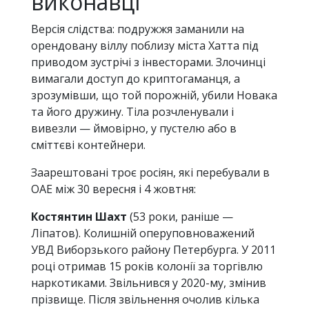
виконавці
Версія слідства: подружжя заманили на
орендовану віллу поблизу міста Хатта під
приводом зустрічі з інвесторами. Злочинці
вимагали доступ до криптогаманця, а
зрозумівши, що той порожній, убили Новака
та його дружину. Тіла розчленували і
вивезли — ймовірно, у пустелю або в
сміттєві контейнери.
Заарештовані троє росіян, які перебували в
ОАЕ між 30 вересня і 4 жовтня:
Костянтин Шахт
(53 роки, раніше —
Ліпатов). Колишній оперуповноважений
УВД Виборзького району Петербурга. У 2011
році отримав 15 років колонії за торгівлю
наркотиками. Звільнився у 2020-му, змінив
прізвище. Після звільнення очолив кілька