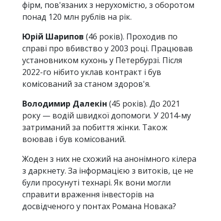
фірм, пов'язаних з нерухомістю, з оборотом
понад 120 млн рублів на рік.
Юрій Шарипов
(46 років). Проходив по
справі про вбивство у 2003 році. Працював
установником кухонь у Петербурзі. Після
2022-го нібито уклав контракт і був
комісований за станом здоров'я.
Володимир Далекін
(45 років). До 2021
року — водій швидкої допомоги. У 2014-му
затриманий за побиття жінки. Також
воював і був комісований.
Жоден з них не схожий на анонімного кілера
з даркнету. За інформацією з витоків, це не
були просунуті технарі. Як вони могли
справити враження інвесторів на
досвідченого у понтах Романа Новака?