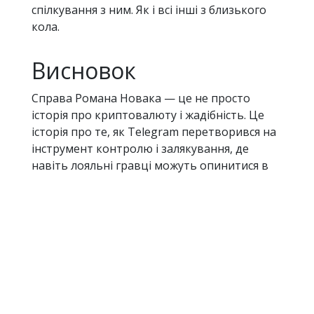
спілкування з ним. Як і всі інші з близького
кола.
Висновок
Справа Романа Новака — це не просто
історія про криптовалюту і жадібність. Це
історія про те, як Telegram перетворився на
інструмент контролю і залякування, де
навіть лояльні гравці можуть опинитися в
опалі і зникнути.
Питання залишається відкритим: хто
насправді замовив це вбивство і чому саме
зараз? Хто з близького кола Новака знав
про його плани і місцезнаходження? І
наскільки глибоко Павло Дуров особисто
контролює всі ці "сірі проєкти"?