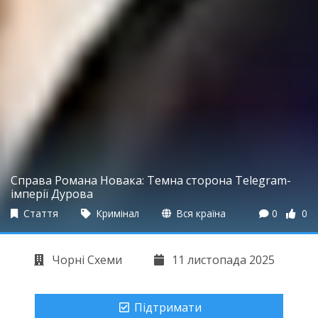
Справа Романа Новака: Темна сторона Telegram-
імперії Дурова
Стаття
Кримінал
Вся країна
0
0
Чорні Схеми
11 листопада 2025
Підтримати