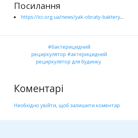
Посилання
https://icc.org.ua/news/yak-obraty-bakterytsydnyi-retsyrkulyator-dlya-budynku
бактерицидний
рециркулятор
актерицидний
рециркулятор для будинку
Коментарі
Необхідно увійти, щоб залишити коментар