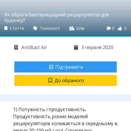
Як обрати бактерицидний рециркулятор для
будинку?
Стаття
Технології
Київ
0
0
AntiBact Air
3 червня 2020
Підтримати
До обраного
1) Потужність і продуктивність.
Продуктивність різних моделей
рециркуляторів коливається в середньому в
межах 20-100 м3 / год. Споживана