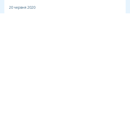
20 червня 2020
Технології
Як перемогти віруси?
14 червня 2020