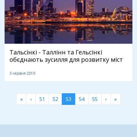
Тальсінкі - Таллінн та Гельсінкі
обєднають зусилля для розвитку міст
3 червня 2019
«
‹
51
52
53
54
55
›
»