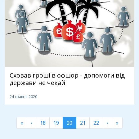
Сховав гроші в офшор - допомоги від
держави не чекай
24 травня 2020
«
‹
18
19
20
21
22
›
»