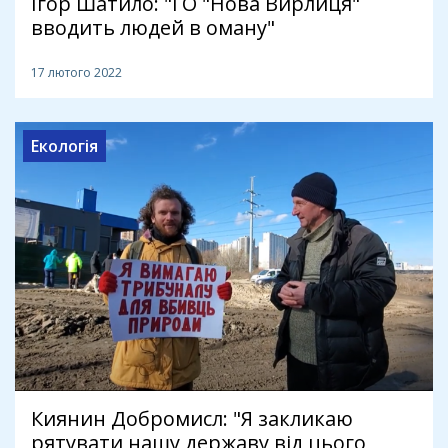
Ігор Шатило: "ГО "Нова Вирлиця"
вводить людей в оману"
17 лютого 2022
Екологія
Киянин Добромисл: "Я закликаю
рятувати нашу державу від цього