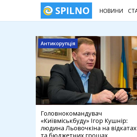
SPILNO
НОВИНИ
СТ
Антикорупція
Головнокомандувач
«Київміськбуду» Ігор Кушнір:
людина Льовочкіна на відкатах
та бюджетних грошах