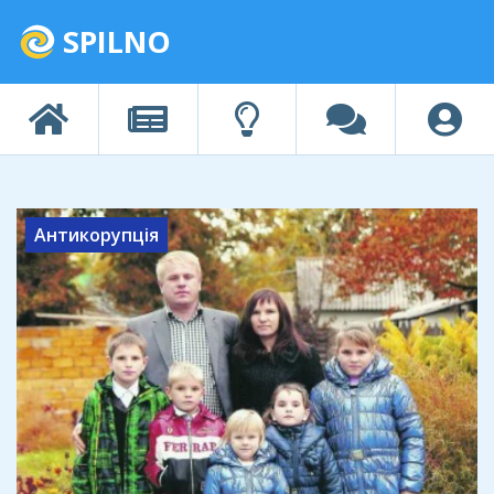
SPILNO
Антикорупція