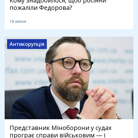
Кому знадобилося, щоб росіяни
пожаліли Федорова?
18 липня
Антикорупція
Представник Міноборони у судах
програє справи військовим — і