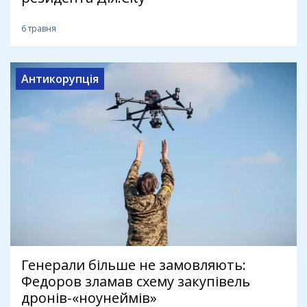
6 травня
Антикорупція
Генерали більше не замовляють:
Федоров зламав схему закупівель
дронів-«ноунеймів»