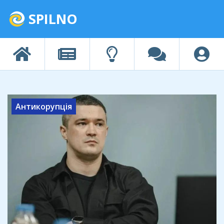
SPILNO
Антикорупція