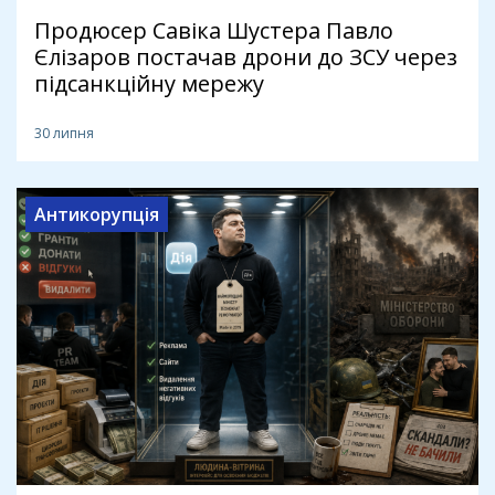
Продюсер Савіка Шустера Павло
Єлізаров постачав дрони до ЗСУ через
підсанкційну мережу
30 липня
Антикорупція