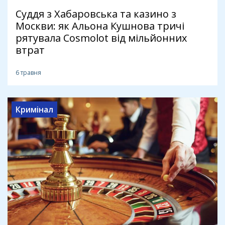
Суддя з Хабаровська та казино з
Москви: як Альона Кушнова тричі
рятувала Cosmolot від мільйонних
втрат
6 травня
Кримінал