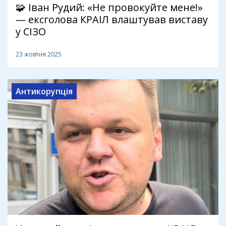
🧩 Іван Рудий: «Не провокуйте мене!»
— ексголова КРАІЛ влаштував виставу
у СІЗО
23 жовтня 2025
Антикорупція