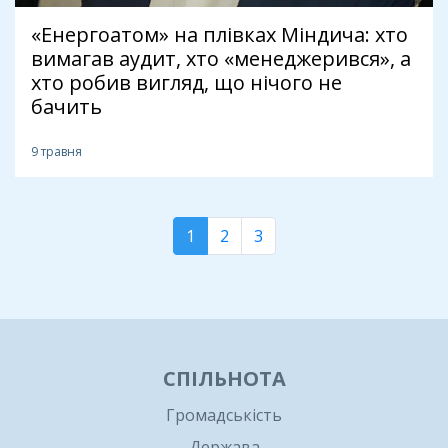
«Енергоатом» на плівках Міндича: хто
вимагав аудит, хто «менеджерився», а
хто робив вигляд, що нічого не
бачить
9 травня
1
2
3
СПІЛЬНОТА
Громадськість
Держава