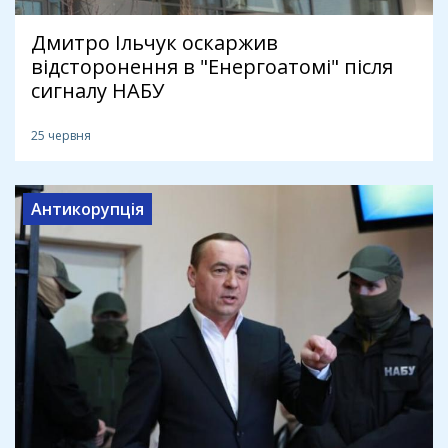
Дмитро Ільчук оскаржив
відсторонення в "Енергоатомі" після
сигналу НАБУ
25 червня
Антикорупція