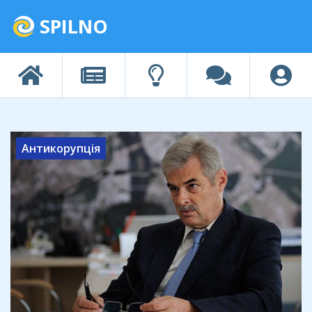
SPILNO
Антикорупція