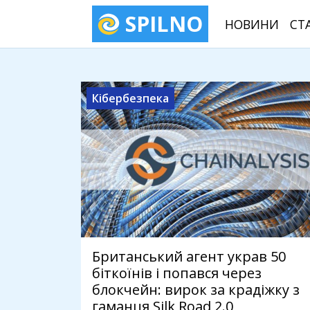
SPILNO
НОВИНИ
СТ
Кібербезпека
Британський агент украв 50
біткоїнів і попався через
блокчейн: вирок за крадіжку з
гаманця Silk Road 2.0