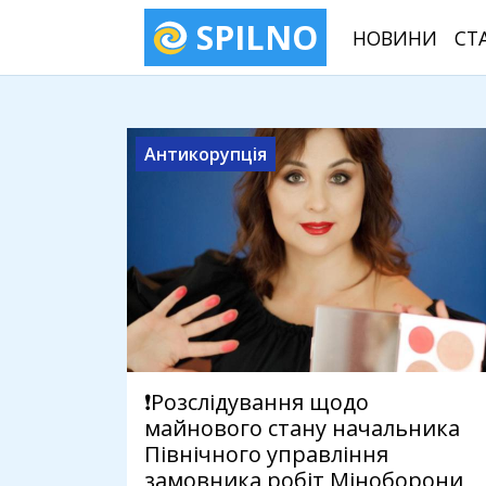
SPILNO
НОВИНИ
СТ
Антикорупція
❗️Розслідування щодо
майнового стану начальника
Північного управління
замовника робіт Міноборони