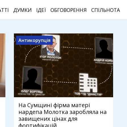
АТТІ
ДУМКИ
ІДЕЇ
ОБГОВОРЕННЯ
СПІЛЬНОТА
Антикорупція
На Сумщині фірма матері
нардепа Молотка заробляла на
завищених цінах для
фортифікацій