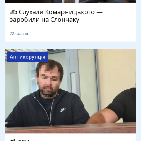
✍️ Слухали Комарницького —
заробили на Слончаку
22 травня
Антикорупція