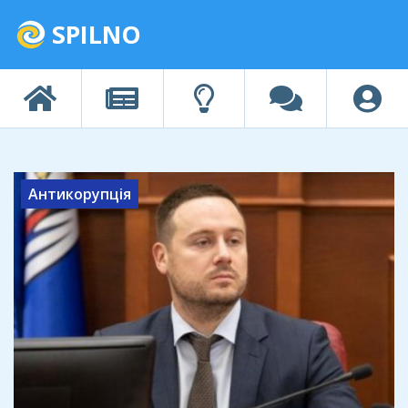
SPILNO
Антикорупція