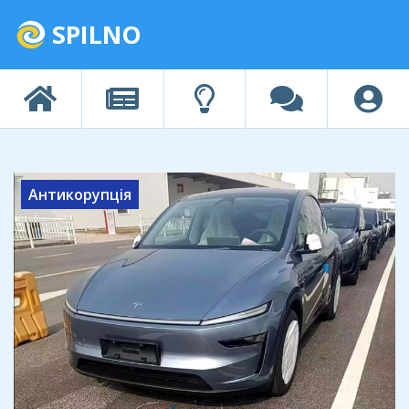
SPILNO
Антикорупція