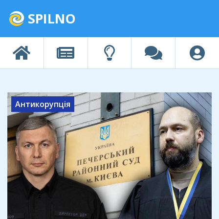
SPILNO
Антикорупція