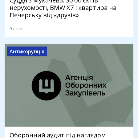
Суддя з Мукачева: 30 об'єктів
нерухомості, BMW X7 і квартира на
Печерську від «друзів»
9 квітня
Антикорупція
Оборонний аудит під наглядом