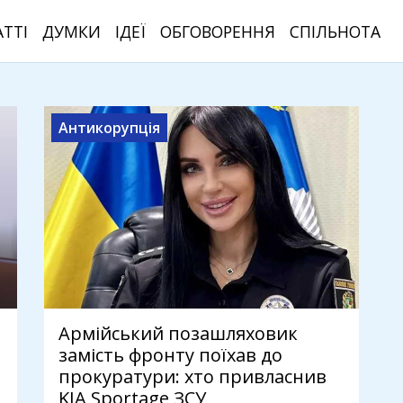
АТТІ
ДУМКИ
ІДЕЇ
ОБГОВОРЕННЯ
СПІЛЬНОТА
Антикорупція
Армійський позашляховик
замість фронту поїхав до
прокуратури: хто привласнив
KIA Sportage ЗСУ