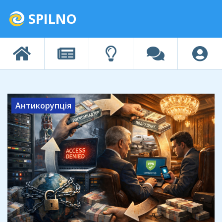
SPILNO
Антикорупція