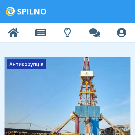
SPILNO
Антикорупція