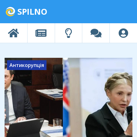
SPILNO
Антикорупція