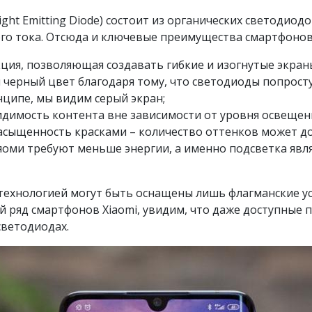
Light Emitting Diode) состоит из органических светодио
ого тока. Отсюда и ключевые преимущества смартфонов
кция, позволяющая создавать гибкие и изогнутые экран
черный цвет благодаря тому, что светодиоды попросту 
ципе, мы видим серый экран;
идимость контента вне зависимости от уровня освещен
асыщенность красками – количество оттенков может до
оми требуют меньше энергии, а именно подсветка явл
технологией могут быть оснащены лишь флагманские уст
 ряд смартфонов Xiaomi, увидим, что даже доступные
светодиодах.