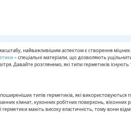
 масштабу, найважливішим аспектом є створення міцних 
етики
– спеціальні матеріали, що дозволяють ущільнити
тря. Давайте розглянемо, які типи герметиків існують 
и
йпоширеніших типів герметиків, які використовуються п
 ванних кімнат, кухонних робітних поверхонь, віконних 
і герметики мають високу еластичність, тому вони від