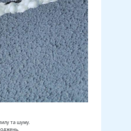
пилу та шуму.
коджень.