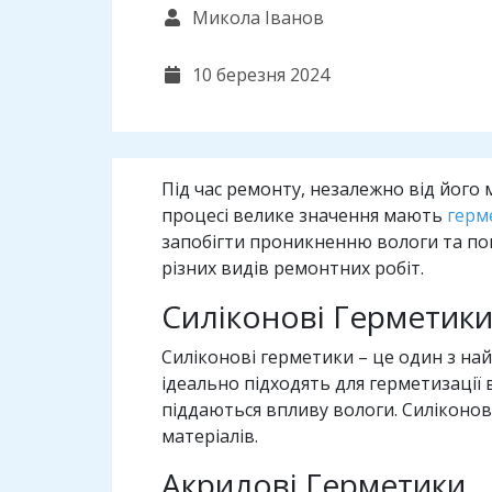
Микола Іванов
10 березня 2024
Під час ремонту, незалежно від його
процесі велике значення мають
герм
запобігти проникненню вологи та пові
різних видів ремонтних робіт.
Силіконові Герметик
Силіконові герметики – це один з на
ідеально підходять для герметизації
піддаються впливу вологи. Силіконов
матеріалів.
Акрилові Герметики