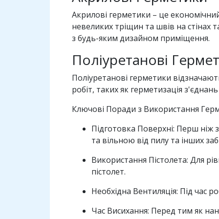
Акрилові герметики – це економічний
невеликих тріщин та швів на стінах т
з будь-яким дизайном приміщення.
Поліуретанові Герме
Поліуретанові герметики відзначають
робіт, таких як герметизація з'єднань
Ключові Поради з Використання Гер
Підготовка Поверхні: Перш ніж 
та вільною від пилу та інших за
Використання Пістолета: Для р
пістолет.
Необхідна Вентиляція: Під час 
Час Висихання: Перед тим як нан