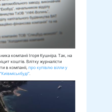
ика компанії Ігоря Кушніра. Так, на
іцит коштів. Влітку журналісти
оти в компанії,
про купівлю вілли у
Київміськбуді”
.