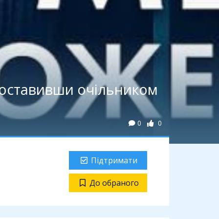
 поставивши очільником
0
0
Підтримати
До обраного