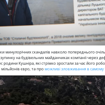
зки минулорічних скандалів навколо попереднього очільн
 зупинку на будівельних майданчиках компанії через деф
нес родини Кушніра, які стрімко зростали за час його роб
 мільйонів євро, та про
можливі зловживання в самому “