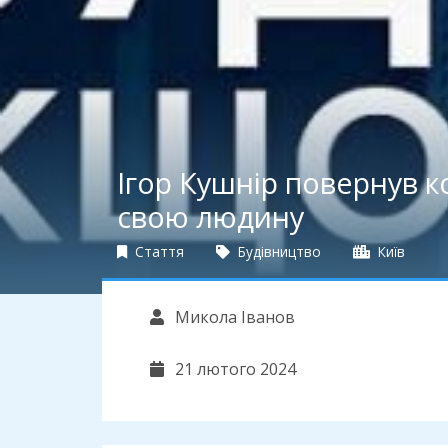
Ігор Кушнір повернув 
свою людину
Стаття
Будівництво
Київ
Микола Іванов
21 лютого 2024