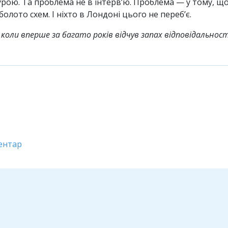
урою. Та проблема не в інтерв’ю. Проблема — у тому, що
болото схем. І ніхто в Лондоні цього не переб’є.
коли вперше за багато років відчув запах відповідальност
ентар