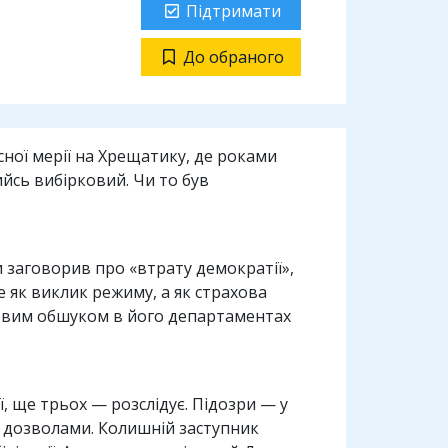
Підтримати
До обраного
асної мерії на Хрещатику, де роками
йсь вибірковий. Чи то був
и заговорив про «втрату демократії»,
 як виклик режиму, а як страхова
 новим обшуком в його департаментах
, ще трьох — розслідує. Підозри — у
и дозволами. Колишній заступник