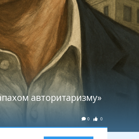
запахом авторитаризму»
0
0