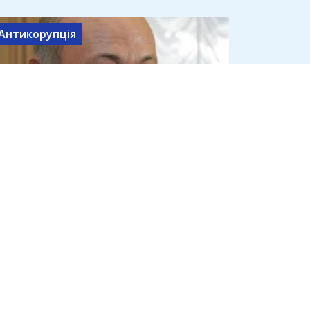
Антикорупція
Юрій Іванющенко знову під
вартою: ВАКС заочно
заарештував "Юру
Єнакіївського"
30 червня