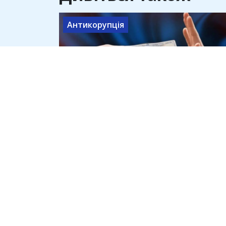
Антикорупція
Внутрішній фронт: як місцеві
феодали годуються з війни від
Одеси до прифронтового
Харкова
15 липня