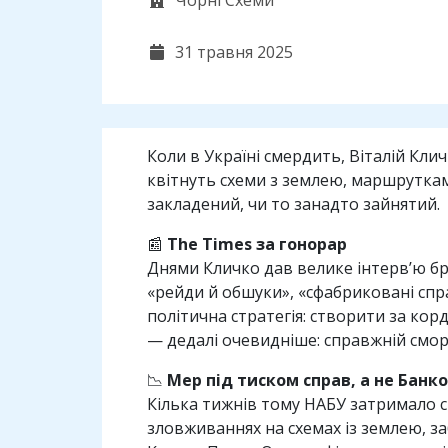
Чорні Схеми
31 травня 2025
Коли в Україні смердить, Віталій Клич
квітнуть схеми з землею, маршруткам
закладений, чи то занадто зайнятий.
📰
The Times за гонорар
Днями Кличко дав велике інтерв’ю 
«рейди й обшуки», «сфабриковані спр
політична стратегія: створити за ко
— дедалі очевидніше: справжній сморід
📉
Мер під тиском справ, а не Банко
Кілька тижнів тому НАБУ затримало с
зловживаннях на схемах із землею, з