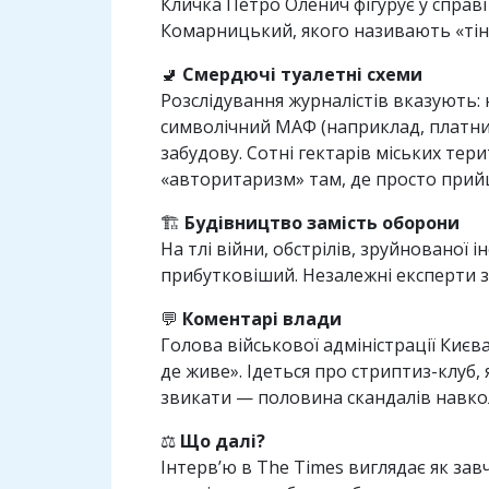
Кличка Петро Оленич фігурує у справі
Комарницький, якого називають «тінь
🚽
Смердючі туалетні схеми
Розслідування журналістів вказують: 
символічний МАФ (наприклад, платний
забудову. Сотні гектарів міських тер
«авторитаризм» там, де просто прий
🏗️
Будівництво замість оборони
На тлі війни, обстрілів, зруйнованої
прибутковіший. Незалежні експерти за
💬
Коментарі влади
Голова військової адміністрації Києв
де живе». Ідеться про стриптиз-клуб,
звикати — половина скандалів навко
⚖️
Що далі?
Інтерв’ю в The Times виглядає як зав