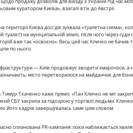
 щодо продажу дозволів для виїзду з України під час моб
овим куратором Києва», взагалі втік до Австрії.
на території Києва досі діє зухвала «туалетна схема», 
 туалет) на муніципальній землі, після чого через суд
иторій вже так «освоєно». Весь цей час Кличко не бачив
шли по нього.
 інфраструктури — Київ продовжує зводити хмарочоси, а 
значають: місто перетворилося на майданчик для бізнес
а Тимур Ткаченко каже прямо: «Пан Кличко не міг закрит
 який СБУ закрила за підозрою у торгівлі людьми. Кличк
ло його кадрів завершувалась саме цим словом.
часно спланована PR-кампанія: поки наближається хвиля