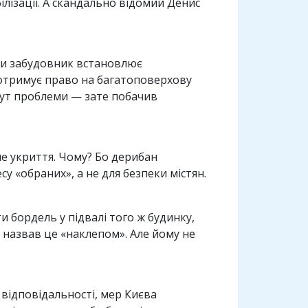
ілізації. А скандально відомий Денис
коли забудовник встановлює
и отримує право на багатоповерхову
 тут проблеми — зате побачив
не укриття. Чому? Бо дерибан
у «обраних», а не для безпеки містян.
и бордель у підвалі того ж будинку,
о назвав це «наклепом». Але йому не
 відповідальності, мер Києва