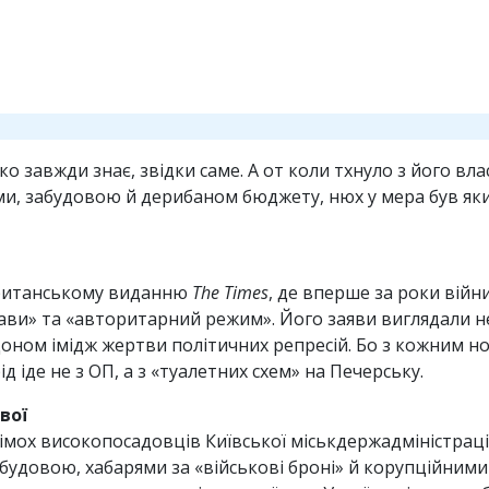
ко завжди знає, звідки саме. А от коли тхнуло з його вл
и, забудовою й дерибаном бюджету, нюх у мера був яки
британському виданню
The Times
, де вперше за роки війн
ави» та «авторитарний режим». Його заяви виглядали не
рдоном імідж жертви політичних репресій. Бо з кожним
 іде не з ОП, а з «туалетних схем» на Печерську.
вої
імох високопосадовців Київської міськдержадміністрації
абудовою, хабарями за «військові броні» й корупційним