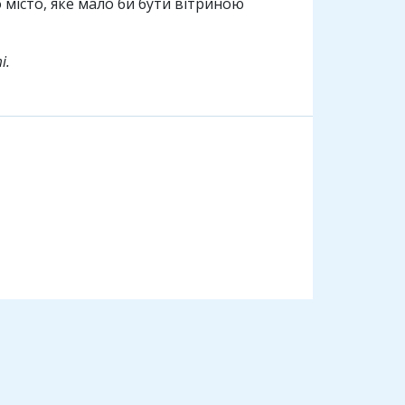
 місто, яке мало би бути вітриною
і.