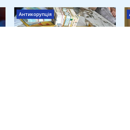
Антикорупція
⚡️ ДБР прийшло з обшуками до
Олексія Бабенка: до чого тут
зірвані дронові контракти та
«купівля» медіа
7 липня