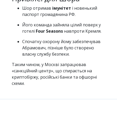
Шор отримав
імунітет
і новенький
паспорт громадянина РФ.
Його команда зайняла цілий поверх у
готелі
Four Seasons
навпроти Кремля.
Спочатку охорону йому забезпечував
Абрамович, пізніше було створено
власну службу безпеки.
Таким чином, у Москві запрацював
«санкційний центр», що спирається на
криптобіржу, російські банки та офшорні
схеми.