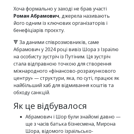
Хоча формально у заході не брав участі
Роман Абрамович
, джерела називають
його одним із ключових організаторів і
бенефіціарів проєкту.
🔻 За даними співрозмовників, саме
Абрамович у 2024 році вивіз Шора з Ізраїлю
на особисту зустріч із Путіним. Ця зустріч
стала відправною точкою для створення
міжнародного «фінансово-розрахункового
центру» — структури, яка, по суті, працює як
найбільший хаб для відмивання коштів та
обходу санкцій.
Як це відбувалося
Абрамович і Шор були знайомі давно —
ще з часів батька бізнесмена, Мирона
Шора, відомого ізраїльсько-