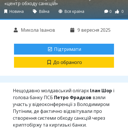
«центр обходу санкцій»
Новина
Війна
Вся країна
0
0
Микола Іванов
9 вересня 2025
Підтримати
До обраного
Нещодавно молдавський олігарх
Ілан Шор
і
голова банку ПСБ
Петро Фрадков
взяли
участь у відеоконференції з Володимиром
Путіним, де фактично відзвітували про
створення системи обходу санкцій через
криптобіржу та киргизькі банки.