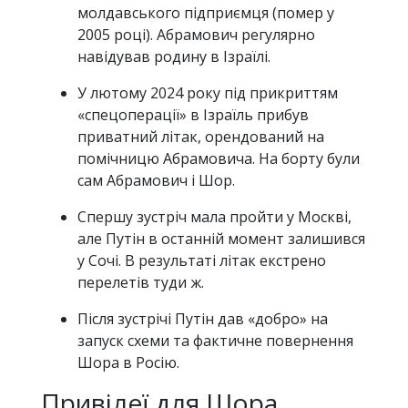
молдавського підприємця (помер у
2005 році). Абрамович регулярно
навідував родину в Ізраїлі.
У лютому 2024 року під прикриттям
«спецоперації» в Ізраїль прибув
приватний літак, орендований на
помічницю Абрамовича. На борту були
сам Абрамович і Шор.
Спершу зустріч мала пройти у Москві,
але Путін в останній момент залишився
у Сочі. В результаті літак екстрено
перелетів туди ж.
Після зустрічі Путін дав «добро» на
запуск схеми та фактичне повернення
Шора в Росію.
Привілеї для Шора