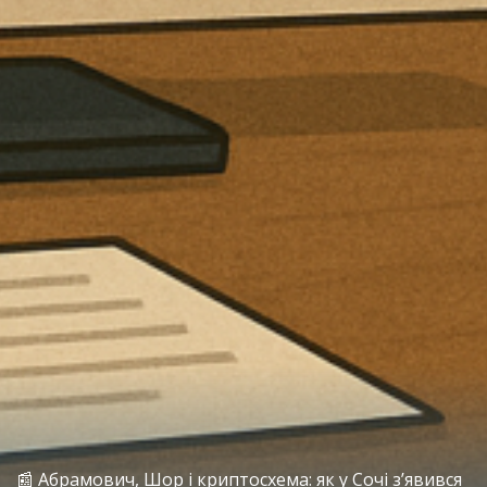
📰 Абрамович, Шор і криптосхема: як у Сочі з’явився