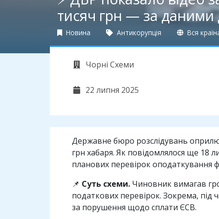
тисяч грн — за даними
Новина
Антикорупція
Вся країн
Чорні Схеми
22 липня 2025
Державне бюро розслідувань оприлюд
грн хабаря. Як повідомлялося ще 18 л
планових перевірок оподаткування фі
📌
Суть схеми.
Чиновник вимагав грош
податкових перевірок. Зокрема, під 
за порушення щодо сплати ЄСВ.