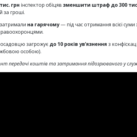
тис. грн
інспектор обіцяв
зменшити штраф до 300 тис.
 за гроші.
 затримали
на гарячому
— під час отримання всієї суми
 правоохоронцями.
осадовцю загрожує
до 10 років ув’язнення
з конфіскаці
ужбовою особою).
нт передачі коштів та затримання підозрюваного у служ