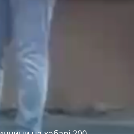
иччини на хабарі 200