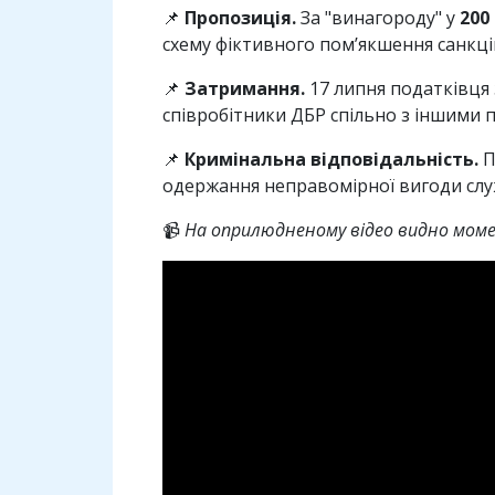
📌
Пропозиція.
За "винагороду" у
200 
схему фіктивного пом’якшення санкцій
📌
Затримання.
17 липня податківця
співробітники ДБР спільно з іншими
📌
Кримінальна відповідальність.
П
одержання неправомірної вигоди сл
📹
На оприлюдненому відео видно моме