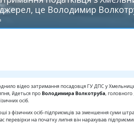
 джерел, це Володимир Волкотр
а
нило відео затримання посадовця ГУ ДПС у Хмельницькі
ипня, йдеться про
Володимира Волкотруба
, головного
зичних осіб.
і з фізичних осіб-підприємців за зменшення суми штра
час перевірки на початку липня він нарахував підприєми