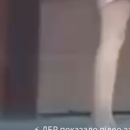
⚡️ ДБР показало відео 