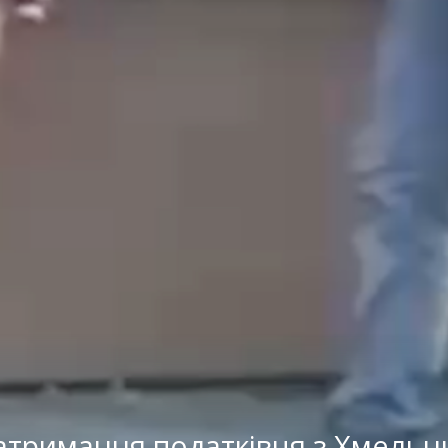
затримання податківця з Хмельн