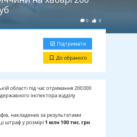
уб
0
0
Підтримати
До обраного
й області під час отримання 200 000
 державного інспектора відділу
фів, накладених за результатами
ці штраф у розмірі
1 млн 100 тис. грн