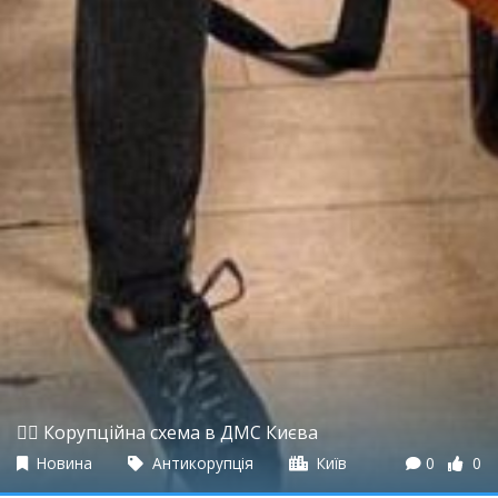
👮‍♀️ Корупційна схема в ДМС Києва
Новина
Антикорупція
Київ
0
0