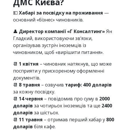
ДМС Києва?
💵
Хабарі за посвідку на проживання
—
основний «бізнес» чиновників.
👤
Директор компанії «Г Консалтинг»
Ян
Гладкий, використовуючи зв’язки,
організував зустріч іноземців із
чиновником, щоб «вирішити питання».
📆
1 квітня
– чиновник натякнув, що може
посприяти у прискореному оформленні
документів.
📆
8 травня
– озвучив
тариф: 400 доларів
за кожну посвідку.
📆
14 червня
– повідомив про суму в
2000
доларів
за чотирьох іноземців та ще
2400
доларів
за шістьох.
📆
11 травня
– отримав перший хабар у
800
доларів
біля кафе.