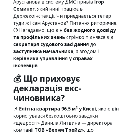
Арустанова в систему ДМС привів
Ігор
Семиног
, який нині працює в
Держекоінспекції. Чи приєднається тепер
туди ж і сам Арустанов? Питання риторичне.
🤨 Нагадаємо, що він
без жодного досвіду
та профільних знань
стрімко піднявся від
секретаря судового засідання
до
заступника начальника
, а згодом і
керівника управління у справах
іноземців
.
💰 Що приховує
декларація екс-
чиновника?
📌
Елітна квартира 96,5 м² у Києві
, якою він
користувався безкоштовно завдяки
«щедрості» Данила Литвина — директора
компанії
ТОВ «Верум Трейд»
, що