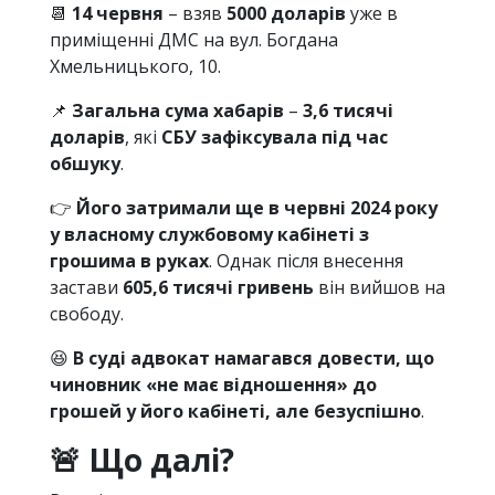
📆
14 червня
– взяв
5000 доларів
уже в
приміщенні ДМС на вул. Богдана
Хмельницького, 10.
📌
Загальна сума хабарів
–
3,6 тисячі
доларів
, які
СБУ зафіксувала під час
обшуку
.
👉
Його затримали ще в червні 2024 року
у власному службовому кабінеті з
грошима в руках
. Однак після внесення
застави
605,6 тисячі гривень
він вийшов на
свободу.
😆
В суді адвокат намагався довести, що
чиновник «не має відношення» до
грошей у його кабінеті, але безуспішно
.
🚨 Що далі?