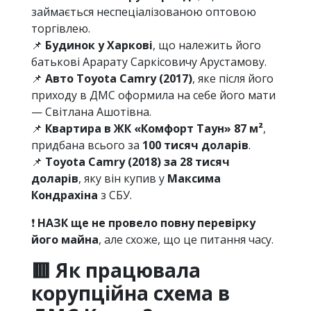
займається неспеціалізованою оптовою
торгівлею.
📌
Будинок у Харкові
, що належить його
батькові Арарату Саркісовичу Арустамову.
📌
Авто Toyota Camry (2017)
, яке після його
приходу в ДМС оформила на себе його мати
— Світлана Ашотівна.
📌
Квартира в ЖК «Комфорт Таун» 87 м²
,
придбана всього за
100 тисяч доларів
.
📌
Toyota Camry (2018) за 28 тисяч
доларів
, яку він купив у
Максима
Кондрахіна
з СБУ.
❗️
НАЗК ще не провело повну перевірку
його майна
, але схоже, що це питання часу.
🟥 Як працювала
корупційна схема в