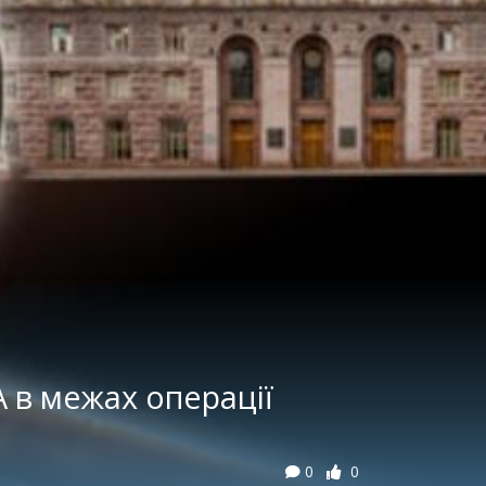
 в межах операції
0
0