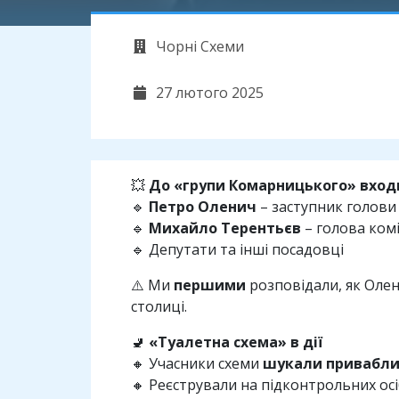
Чорні Схеми
27 лютого 2025
💥
До «групи Комарницького» вхо
🔹
Петро Оленич
– заступник голов
🔹
Михайло Терентьєв
– голова комі
🔹 Депутати та інші посадовці
⚠️ Ми
першими
розповідали, як Оле
столиці.
🚽
«Туалетна схема» в дії
🔸 Учасники схеми
шукали приваблив
🔸 Реєстрували на підконтрольних ос