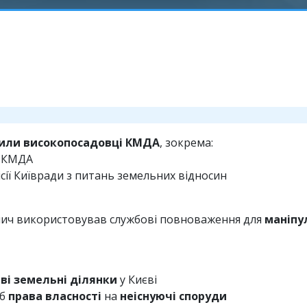
дили високопосадовці КМДА
, зокрема:
и КМДА
сії Київради з питань земельних відносин
нич використовував службові повноваження для
маніпу
і земельні ділянки
у Києві
іб
права власності
на
неіснуючі споруди