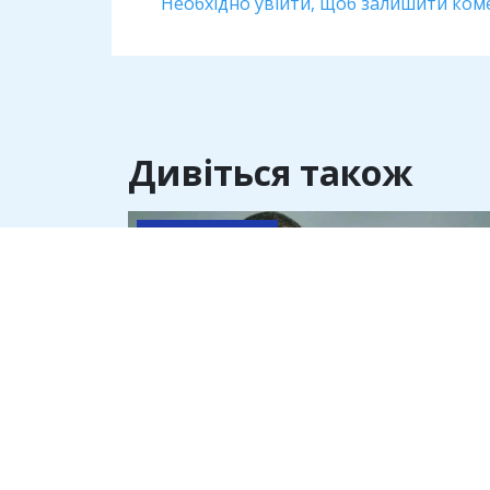
Необхідно увійти, щоб залишити ком
Дивіться також
Антикорупція
Михайло Федоров рекламував