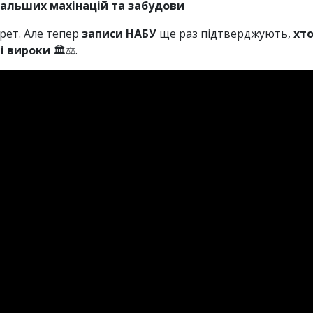
альших махінацій та забудови
крет. Але тепер
записи НАБУ
ще раз підтверджують,
хт
і вироки
🏛⚖️.