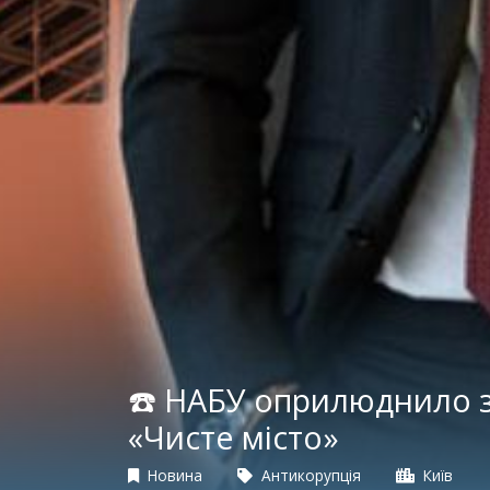
☎️ НАБУ оприлюднило з
«Чисте місто»
Новина
Антикорупція
Київ