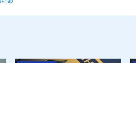
ентар
Антикорупція
Головний інспектор ДПС