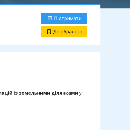
Підтримати
До обраного
ляцій із земельними ділянками
у