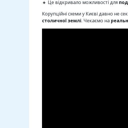
🔸 Це відкривало можливості для
под
Корупційні схеми у Києві давно не се
столичної землі
. Чекаємо на
реальн