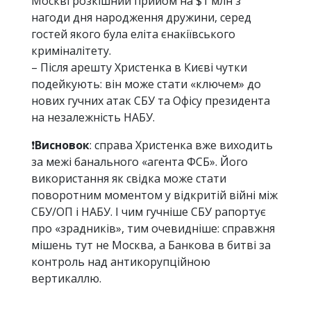
Москві розкішний прийом на $1 млн з
нагоди дня народження дружини, серед
гостей якого була еліта єнакіївського
криміналітету.
– Після арешту Христенка в Києві чутки
подейкують: він може стати «ключем» до
нових гучних атак СБУ та Офісу президента
на незалежність НАБУ.
❗️
Висновок
: справа Христенка вже виходить
за межі банального «агента ФСБ». Його
використання як свідка може стати
поворотним моментом у відкритій війні між
СБУ/ОП і НАБУ. І чим гучніше СБУ рапортує
про «зрадників», тим очевидніше: справжня
мішень тут не Москва, а Банкова в битві за
контроль над антикорупційною
вертикаллю.