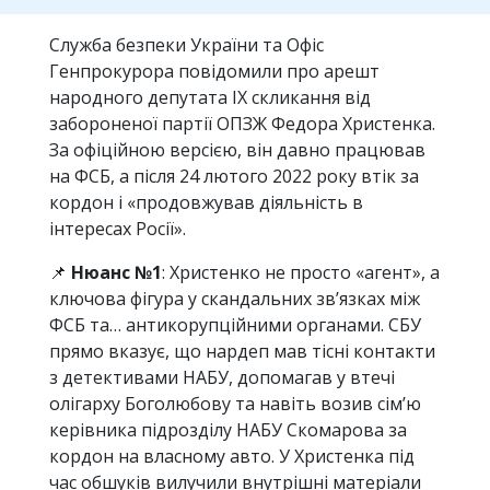
Служба безпеки України та Офіс
Генпрокурора повідомили про арешт
народного депутата IX скликання від
забороненої партії ОПЗЖ Федора Христенка.
За офіційною версією, він давно працював
на ФСБ, а після 24 лютого 2022 року втік за
кордон і «продовжував діяльність в
інтересах Росії».
📌
Нюанс №1
: Христенко не просто «агент», а
ключова фігура у скандальних зв’язках між
ФСБ та… антикорупційними органами. СБУ
прямо вказує, що нардеп мав тісні контакти
з детективами НАБУ, допомагав у втечі
олігарху Боголюбову та навіть возив сім’ю
керівника підрозділу НАБУ Скомарова за
кордон на власному авто. У Христенка під
час обшуків вилучили внутрішні матеріали