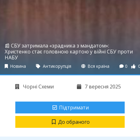
📰 СБУ затримала «зрадника з мандатом»:
Христенко стає головною картою у війні СБУ проти
НАБУ
Новина
Антикорупція
Вся країна
0
Чорні Схеми
7 вересня 2025
Підтримати
До обраного