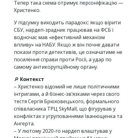
Тепер така схема отримує персоніфікацію —
Христенко.
У підсумку виходить парадокс: якщо вірити
СБУ, нардеп-зрадник працював на ФСБ і
водночас мав «ефективний механізм
впливу» на НАБУ. Якщо ж він почне давати
покази проти детективів, це означатиме не
посилення справи проти Росії, а удар по
самому антикорупційному органу.
🔎
Контекст
– Христенко відомий не лише політичними
інтригами, а й бізнес-зв’язками через свого
тестя Сергія Брюховецького, формального
співвласника ТРЦ SkyMall, що фігурував у
конфліктах з угрупованнями Іванющенка та
Ангерта.
– У лютому 2020-го нардеп влаштував у