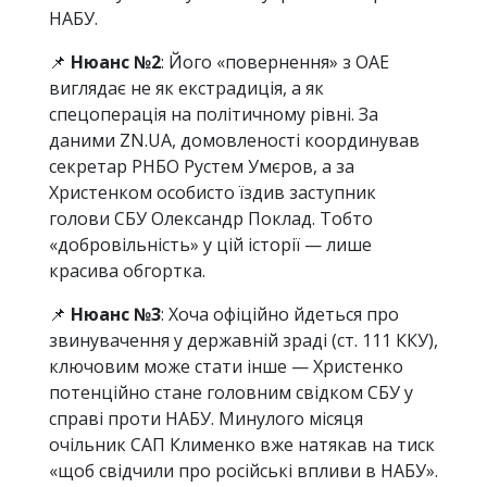
НАБУ.
📌
Нюанс №2
: Його «повернення» з ОАЕ
виглядає не як екстрадиція, а як
спецоперація на політичному рівні. За
даними ZN.UA, домовленості координував
секретар РНБО Рустем Умєров, а за
Христенком особисто їздив заступник
голови СБУ Олександр Поклад. Тобто
«добровільність» у цій історії — лише
красива обгортка.
📌
Нюанс №3
: Хоча офіційно йдеться про
звинувачення у державній зраді (ст. 111 ККУ),
ключовим може стати інше — Христенко
потенційно стане головним свідком СБУ у
справі проти НАБУ. Минулого місяця
очільник САП Клименко вже натякав на тиск
«щоб свідчили про російські впливи в НАБУ».