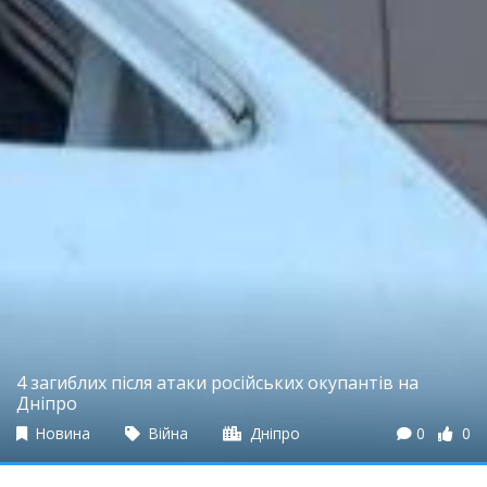
4 загиблих після атаки російських окупантів на
Дніпро
Новина
Війна
Дніпро
0
0