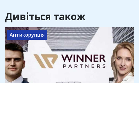
Дивіться також
Антикорупція
Адвокат Сергій Литвиненко фігурує у
звинуваченнях про агентуру і конвеєр
банкрутств