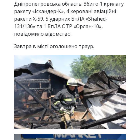
Дніпропетровська область. Збито 1 крилату
ракету «Іскандер-К», 4 керовані авіаційні
ракети Х-59, 5 ударних БпЛА «Shahed-
131/136» та 1 БпЛА ОТР «Орлан-10»,
повідомило відомство.
Завтра в місті оголошено траур.