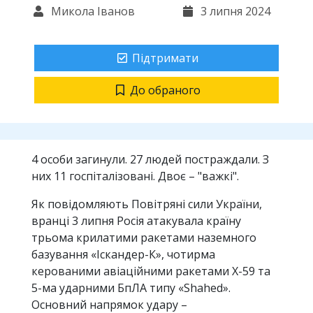
Микола Іванов
3 липня 2024
Підтримати
До обраного
4 особи загинули. 27 людей постраждали. З
них 11 госпіталізовані. Двоє – "важкі".
Як повідомляють Повітряні сили України,
вранці 3 липня Росія атакувала країну
трьома крилатими ракетами наземного
базування «Іскандер-К», чотирма
керованими авіаційними ракетами Х-59 та
5-ма ударними БпЛА типу «Shahed».
Основний напрямок удару –