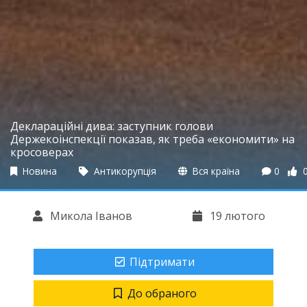
Деклараційні дива: заступник голови
Держекоінспекції показав, як треба «економити» на
кросоверах
Новина
Антикорупція
Вся країна
0
Микола Іванов
19 лютого
Підтримати
До обраного