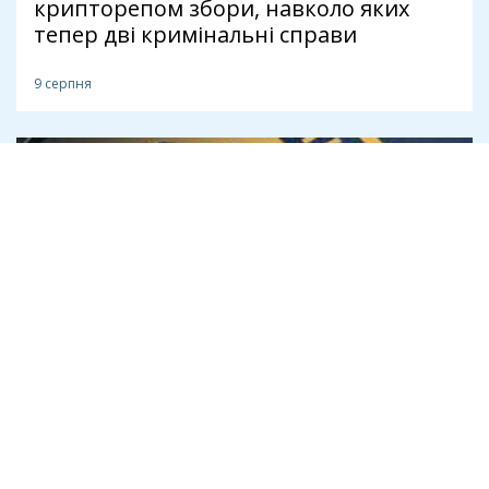
крипторепом збори, навколо яких
тепер дві кримінальні справи
9 серпня
Антикорупція
Головний інспектор ДПС Наталія
Басалига задекларувала мільйон