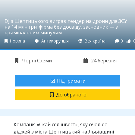
DJ з Шептицького виграв тендер на дрони для ЗСУ
на 14 млн грн: фірма без досвіду, засновник — з
кримінальним минулим
Новина
Антикорупція
Вся країна
0
Чорні Схеми
24 березня
Підтримати
До обраного
Компанія «Скай сел інвест», яку очолює
діджей з міста Шептицький на Львівщині