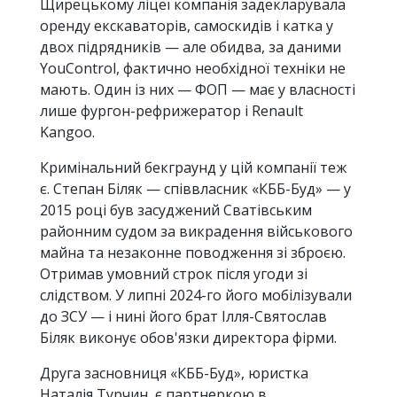
Щирецькому ліцеї компанія задекларувала
оренду екскаваторів, самоскидів і катка у
двох підрядників — але обидва, за даними
YouControl, фактично необхідної техніки не
мають. Один із них — ФОП — має у власності
лише фургон-рефрижератор і Renault
Kangoo.
Кримінальний бекграунд у цій компанії теж
є. Степан Біляк — співвласник «КББ-Буд» — у
2015 році був засуджений Сватівським
районним судом за викрадення військового
майна та незаконне поводження зі зброєю.
Отримав умовний строк після угоди зі
слідством. У липні 2024-го його мобілізували
до ЗСУ — і нині його брат Ілля-Святослав
Біляк виконує обов'язки директора фірми.
Друга засновниця «КББ-Буд», юристка
Наталія Турчин, є партнеркою в