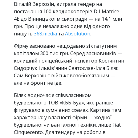
Віталій Верхозін, виграла тендер на
постачання 100 квадрокоптерів DJI Matrice
4E до Вінницької міської ради — на 14,1 млн
грн. Про це незалежно одне від одного
пишуть
368.media
та
Absolution
.
Фірму засновано нещодавно зі статутним
капіталом 300 тис. грн. Серед засновників —
колишній поліцейський інспектор Костянтин
Сидорчук і львів'янин Святослав-Ілля Біляк.
Сам Верхозін є військовозобов'язаним —
але на фронт не їде.
Біляк водночас є співвласником
будівельного ТОВ «КББ-Буд», яке раніше
фігурувало в сумнівних схемах. Картина там
характерна: у власності фірми — жодної
будівельної чи вантажної техніки, лише Fiat
Cinquecento. Для тендеру на роботи в