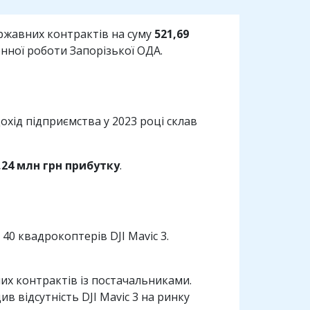
ржавних контрактів на суму
521,69
нної роботи Запорізької ОДА.
дохід підприємства у 2023 році склав
,24 млн грн прибутку
.
40 квадрокоптерів DJI Mavic 3.
ених контрактів із постачальниками.
ив відсутність DJI Mavic 3 на ринку