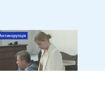
Антикорупція
Ольга Стефанішина заявила,
що не має 6 млн грн на
визначену ВАКС заставу