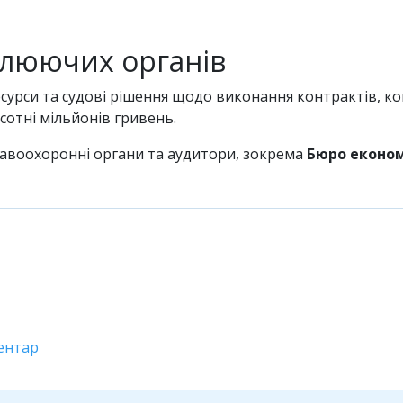
олюючих органів
сурси та судові рішення щодо виконання контрактів, к
отні мільйонів гривень.
равоохоронні органи та аудитори, зокрема
Бюро економ
ентар