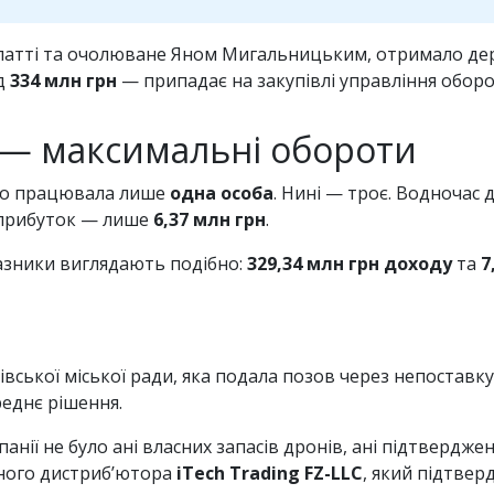
патті та очолюване Яном Мигальницьким, отримало де
ад
334 млн грн
— припадає на закупівлі управління оборо
 — максимальні обороти
йно працювала лише
одна особа
. Нині — троє. Водночас 
 прибуток — лише
6,37 млн грн
.
казники виглядають подібно:
329,34 млн грн доходу
та
7
івської міської ради, яка подала позов через непоставку 
реднє рішення.
панії не було ані власних запасів дронів, ані підтвердж
много дистриб’ютора
iTech Trading FZ-LLC
, який підтверд