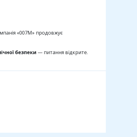
омпанія «007М» продовжує
ічної безпеки
— питання відкрите.