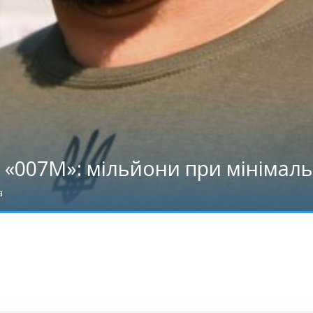
 «007М»: мільйони при мінімаль
а