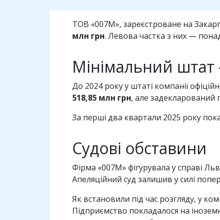
ТОВ «007М», зареєстроване на Закар
млн грн
. Левова частка з них — пон
Мінімальний штат
До 2024 року у штаті компанії офіці
518,85 млн грн
, але задекларований
За перші два квартали 2025 року по
Судові обставини
Фірма «007М» фігурувала у справі Льв
Апеляційний суд залишив у силі попе
Як встановили під час розгляду, у ком
Підприємство покладалося на інозе