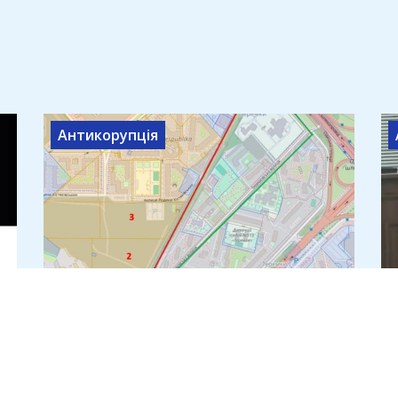
Антикорупція
Теплотрасу через лісопарк на
Теремках за 540 млн прокладе
компанія з трьома