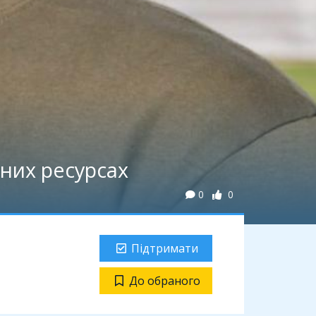
них ресурсах
0
0
Підтримати
До обраного