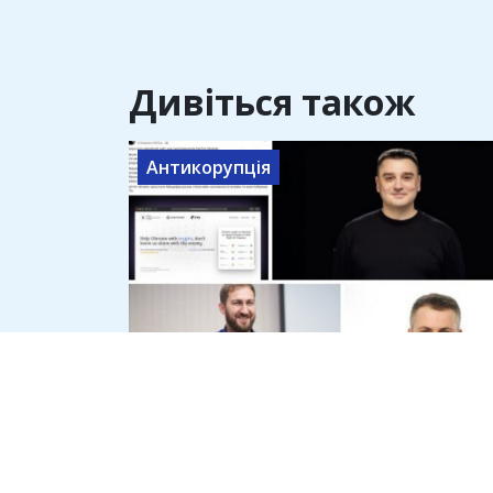
Дивіться також
Антикорупція
Офіс генпрокурора розслідує
привласнення криптодонатів
для ЗСУ на 45 млн доларів