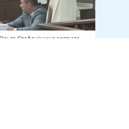
Ольга Стефанішина заявила,
що не має 6 млн грн на
визначену ВАКС заставу
7 серпня