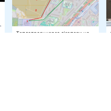
Теплотрасу через лісопарк на
Теремках за 540 млн прокладе
компанія з трьома
працівниками
7 серпня
И
ПУБЛІКАЦІЇ
Новини