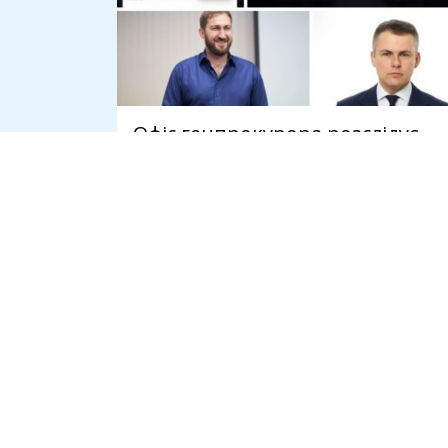
Офіс генпрокурора розслідує
привласнення криптодонатів
для ЗСУ на 45 млн доларів
7 серпня
СПІЛЬНОТА
ІНСТРУМЕНТ
Громадськість
Ідеї