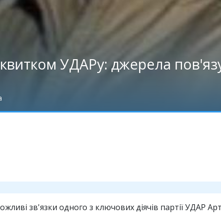
ртквитком УДАРу: джерела пов'я
а
жливі зв'язки одного з ключових діячів партії УДАР Ар