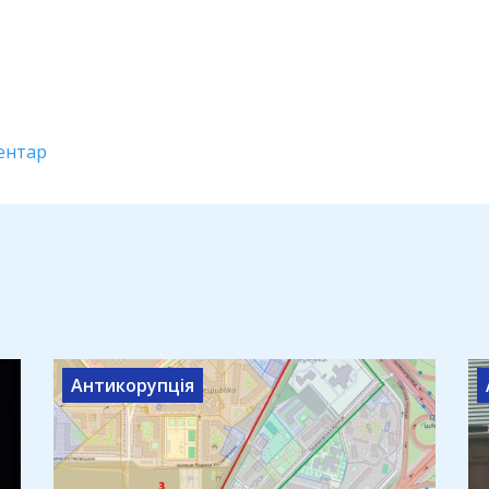
ентар
Антикорупція