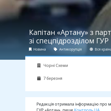
Капітан «Артану» з па
зі спецпідрозділом ГУР
Новина
Антикорупція
Вся країн
Чорні Схеми
7 березня
Редакція отримала інформацію про мо
ГУР «Артан», пише
Контроль.UA
.