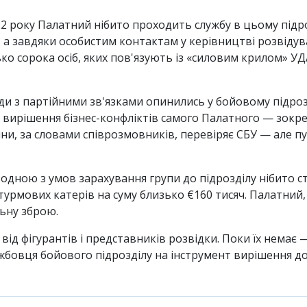
22 року Палатний нібито проходить службу в цьому підро
а завдяки особистим контактам у керівництві розвідува
ко сорока осіб, яких пов'язують із «силовим крилом» УД
ди з партійними зв'язками опинились у бойовому підроз
о вирішення бізнес-конфліктів самого Палатного — зокре
ни, за словами співрозмовників, перевіряє СБУ — але пу
 одною з умов зарахування групи до підрозділу нібито 
урмових катерів на суму близько €160 тисяч. Палатний,
ьну зброю.
від фігурантів і представників розвідки. Поки їх немає 
жбовця бойового підрозділу на інструмент вирішення до