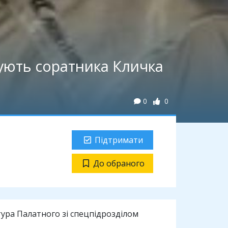
зують соратника Кличка
0
0
Підтримати
До обраного
тура Палатного зі спецпідрозділом