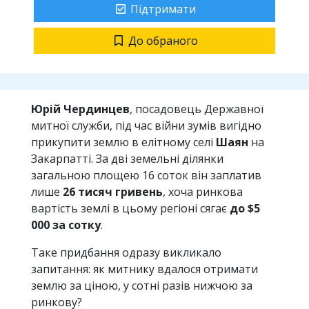
Підтримати
До обраного
Юрій Чердинцев
, посадовець Державної
митної служби, під час війни зумів вигідно
прикупити землю в елітному селі
Шаян
на
Закарпатті. За дві земельні ділянки
загальною площею 16 соток він заплатив
лише
26 тисяч гривень
, хоча ринкова
вартість землі в цьому регіоні сягає
до $5
000 за сотку
.
Таке придбання одразу викликало
запитання: як митнику вдалося отримати
землю за ціною, у сотні разів нижчою за
ринкову?