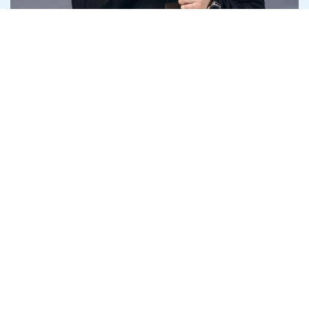
Арсен Жумаділов досі очолює АОЗ, де
прострочена дебіторка зросла втричі
до 46 млрд
4 серпня
Антикорупція