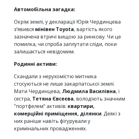
Автомобільна загадка:
Окрім землі, у декларації Юрія Чердинцева
з’явився
мінівен Toyota
, вартість якого
зазначена втричі вищою за ринкову. Чи це
помилка, чи спроба заплутати сліди, поки
залишається невідомим.
Родинні активи:
Скандали з нерухомістю митника
стосуються не лише закарпатської землі.
Мати Чердинцева,
Людмила Василівна
, і
сестра,
Тетяна Євсеєва
, володіють значним
"портфелем" активів:
квартири,
комерційні приміщення, ділянки
. Деякі з
них раніше навіть фігурували у
кримінальних провадженнях.