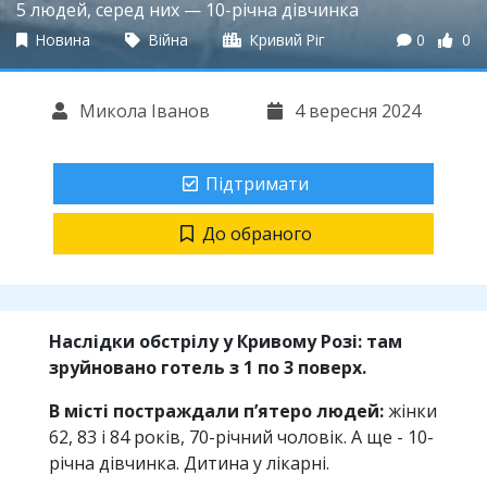
5 людей, серед них — 10-річна дівчинка
Новина
Війна
Кривий Ріг
0
0
Микола Іванов
4 вересня 2024
Підтримати
До обраного
Наслідки обстрілу у Кривому Розі: там
зруйновано готель з 1 по 3 поверх.
В місті постраждали пʼятеро людей:
жінки
62, 83 і 84 років, 70-річний чоловік. А ще - 10-
річна дівчинка. Дитина у лікарні.