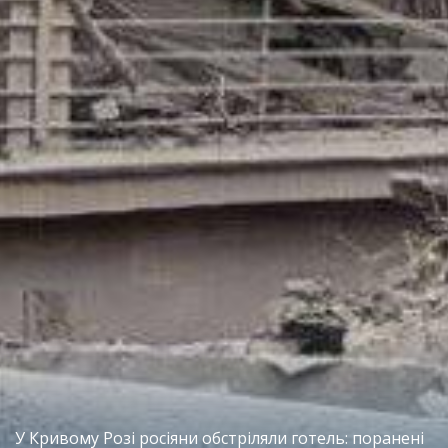
У Кривому Розі росіяни обстріляли готель: поранені