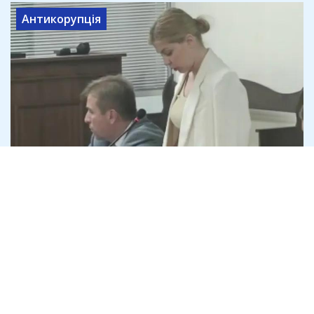
Антикорупція
Ольга Стефанішина заявила, що не
має 6 млн грн на визначену ВАКС
заставу
7 серпня