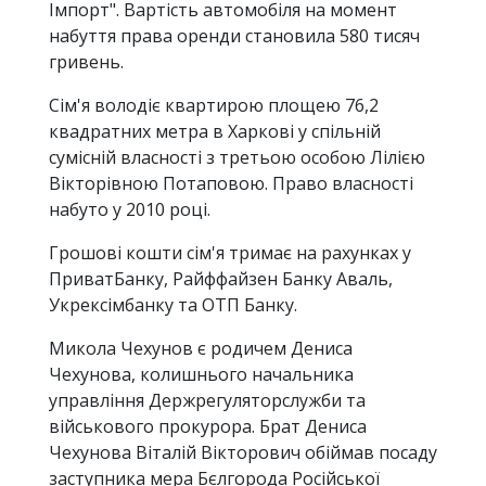
Імпорт". Вартість автомобіля на момент
набуття права оренди становила 580 тисяч
гривень.
Сім'я володіє квартирою площею 76,2
квадратних метра в Харкові у спільній
сумісній власності з третьою особою Лілією
Вікторівною Потаповою. Право власності
набуто у 2010 році.
Грошові кошти сім'я тримає на рахунках у
ПриватБанку, Райффайзен Банку Аваль,
Укрексімбанку та ОТП Банку.
Микола Чехунов є родичем Дениса
Чехунова, колишнього начальника
управління Держрегуляторслужби та
військового прокурора. Брат Дениса
Чехунова Віталій Вікторович обіймав посаду
заступника мера Бєлгорода Російської