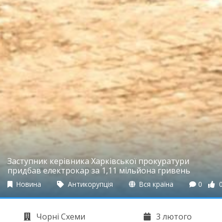
Заступник керівника Харківської прокуратури
придбав електрокар за 1,11 мільйона гривень
Новина
Антикорупція
Вся країна
0
Чорні Схеми
3 лютого