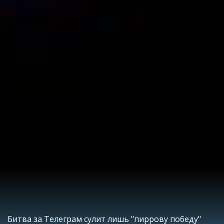
Битва за Телеграм сулит лишь "пиррову победу"