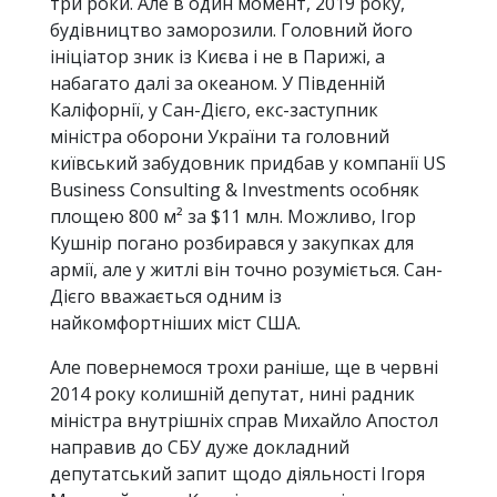
три роки. Але в один момент, 2019 року,
будівництво заморозили. Головний його
ініціатор зник із Києва і не в Парижі, а
набагато далі за океаном. У Південній
Каліфорнії, у Сан-Дієго, екс-заступник
міністра оборони України та головний
київський забудовник придбав у компанії US
Business Consulting & Investments особняк
площею 800 м² за $11 млн. Можливо, Ігор
Кушнір погано розбирався у закупках для
армії, але у житлі він точно розуміється. Сан-
Дієго вважається одним із
найкомфортніших міст США.
Але повернемося трохи раніше, ще в червні
2014 року колишній депутат, нині радник
міністра внутрішніх справ Михайло Апостол
направив до СБУ дуже докладний
депутатський запит щодо діяльності Ігоря