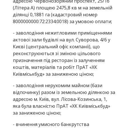
адресою Червонозоряний проспект, 25/16
(Літера А) площею 2475,8 кв м на земельній
ділянці 0,1881 га (кадастровий номер
8000000000:72:2334:0018) за умовою оплати;
- заволодіння нежитловими приміщеннями
актової зали будівлі на вул. Суворова, 4/6 у
Києві (центральний офіс компанії), що
реконструюються зі зміною цільового
призначення під ресторан із залученням
коштів, матеріалів та робіт ПрАТ «ХК
Київміськбуд» за заниженою ціною;
- заволодіння нерухомим майном (бази
відпочинку) разом із земельною ділянкою за
адресою м. Київ, вул. Лісова-Козинська, 1,
яка була власністю ПрАТ «ХК Київміськбуд»
за заниженою ціною;
- вчинення умисного банкрутства