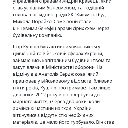
управління справами Андрій Кравець, який
став успішним бізнесменом, та тодішній
голова наглядової ради ХК "Київміськбуд"
Микола Порайко. Саме вони стали
кінцевими бенефіціарами сірих схем через
будівельну компанію.
Ігор Кушнір був активним учасником у
цивільній та військовій сферах України,
займаючись капітальним будівництвом та
закупівлями в Міністерстві оборони. На
відміну від Анатолія Сердюкова, який
працював у військовому відомстві близько
п'яти років, Кушнір протримався там лише
два роки. 2012 року він повернувся до
мирного життя, і через два роки, коли
армійські частини на сході України
зіткнулися з відсутністю необхідних
матеріалів, це мало його турбувало. Він став