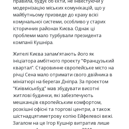
правила, будує об'єкти, не інвестуючи у
модернізацію міських комунікацій, що у
майбутньому призведе до краху всієї
комунальної системи, особливо у старих
історичних районах Києва. Однак ці
проблеми мало турбували президента
компанії Кушніра.
Жителі Києва запам'ятають його як
ініціатора амбітного проекту "Французький
квартал". Старовинне європейське місто на
річці Сена мало отримати свого двійника в
мініатюрі на берегах Дніпра. За проектом
"Київміськбуд" мав збудувати висотні
житлові будинки, які забезпечують
мешканців європейським комфортом,
розкішні офісні та торгові центри, а також
шістнадцятиметрову копію Ейфелевої вежі.
Загалом на це Ігор Кушнір витратив лише