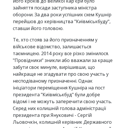
його кроків до великої кар'єри було
зайняття посади заступника міністра
оборони. За два роки успішних схем Кушнір
перейшов до керівництва "Київміськбуду",
ставши його головою.
Те, хто стояв за його призначенням у
військове відомство, залишається
таємницею. 2014 року все різко змінилося.
"Провідники" зникли або вважали за краще
забути своє минуле, вирішивши, що
найкраще не згадувати про свою участь у
несподіваному призначенні. Однак
ініціатори переміщення Кушніра на пост
президента "Київміськбуд" були добре
відомі і не можуть заперечити свою участь.
Серед них колишній голова адміністрації
президента при Януковичі - Сергій
Льовочкін, колишній керівник Державного