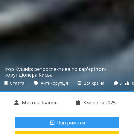
Ігор Кушнір: ретроспектива по кар'єрі топ-
корупціонера Києва
Стаття
Антикорупція
Вся країна
0
Микола Іванов
3 червня 2025
Підтримати