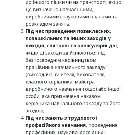
до іншого пішки чи на транспорті, якщо
це визначено навчальними,
виробничими і науковими планами та
розкладом занять;
Під час проведення позакласних,
позашкiльних та iнших заходiв у
вихiднi, святковi та канiкулярнi днi
,
якщо цi заходи здiйснюються пiд
безпосереднiм керiвництвом
працiвника навчального закладу
(викладача, вчителя, вихователя,
класного керiвника, майстра
виробничого навчання тощо) або іншої
особи, яка призначена наказом
керiвника навчального закладу за його
згодою;
Пiд час занять з трудового i
професiйного навчання
, проведення
професiйних, науково-дослiдних i