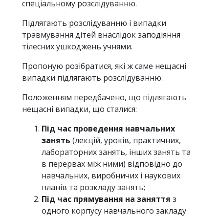
спеціальному розслідуванню.
Підлягають розслідуванню і випадки
травмування дітей внаслідок заподіяння
тілесних ушкоджень учнями.
Пропоную розібратися, які ж саме нещасні
випадки підлягають розслідуванню.
Положенням передбачено, що підлягають
нещасні випадки, що сталися:
Пiд час
проведення навчальних
занять
(лекцiй, урокiв, практичних,
лабораторних занять, iнших занять та
в перервах мiж ними) вiдповiдно до
навчальних, виробничих i наукових
планів та розкладу занять;
Під час прямування на заняття
з
одного корпусу навчального закладу