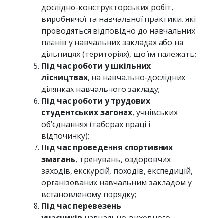
дослiдно-конструкторських робiт,
виробничої та навчальної практики, якi
проводяться вiдповiдно до навчальних
планiв у навчальних закладах або на
дiльницях (територiях), що їм належать;
Під час роботи у шкiльних
лiсництвах
, на навчально-дослiдних
дiлянках навчального закладу;
Пiд час роботи у трудових
студентських загонах
, учнівських
об’єднаннях (таборах працi i
вiдпочинку);
Під час проведення спортивних
змагань
, тренувань, оздоровчих
заходiв, екскурсiй, походiв, експедицiй,
органiзованих навчальним закладом у
встановленому порядку;
Пiд час перевезень
учасників
навчально-виховного