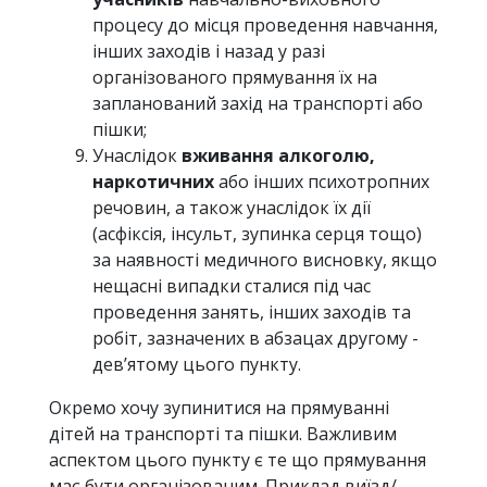
процесу до мiсця проведення навчання,
інших заходiв i назад у разі
органiзованого прямування їх на
запланований захiд на транспортi або
пiшки;
Унаслідок
вживання алкоголю,
наркотичних
або інших психотропних
речовин, а також унаслідок їх дії
(асфіксія, інсульт, зупинка серця тощо)
за наявності медичного висновку, якщо
нещасні випадки сталися під час
проведення занять, інших заходів та
робіт, зазначених в абзацах другому -
дев’ятому цього пункту.
Окремо хочу зупинитися на прямуванні
дітей на транспорті та пішки. Важливим
аспектом цього пункту є те що прямування
має бути організованим. Приклад виїзд/