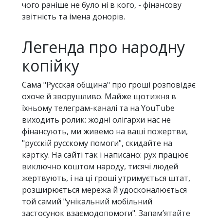
чого раніше не було ні в кого, - фінансову
звітність та імена донорів.
Легенда про народну
копійку
Сама "Русская община" про гроші розповідає
охоче й зворушливо. Майже щотижня в
їхньому телеграм-каналі та на YouTube
виходить ролик: жодні олігархи нас не
фінансують, ми живемо на ваші пожертви,
"русскій русскому помоги", скидайте на
картку. На сайті так і написано: рух працює
виключно коштом народу, тисячі людей
жертвують, і на ці гроші утримується штат,
розширюється мережа й удосконалюється
той самий "унікальний мобільний
застосунок взаємодопомоги". Запам’ятайте