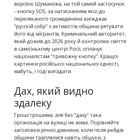
версією Шуманова, на той самий застосунок
- кнопку SOS, за натисканням якої до
переляканого громадянина виїжджає
"русскій собр" з активістів общини рятувати
його від мігрантів. Кримінальний авторитет,
який дожив до 2026 року й контролює сміття
в самісінькому центрі Росії, оплачує
націоналістам "тривожну кнопку". Кращої
картинки російської національної єдності,
мабуть, і годі вигадати.
Дах, який видно
здалеку
Гроші грошима, але без "даху" така
організація на вулиці не живе. Порівняйте
заголовки річної давнини, коли після рейдів
общини траплялися навіть обшуки, з