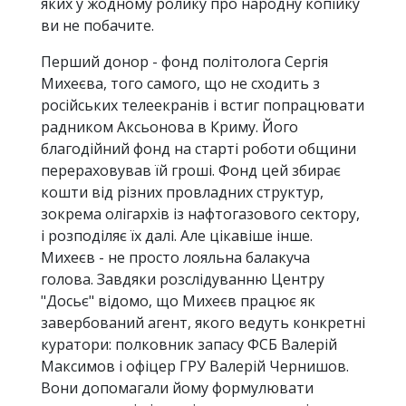
яких у жодному ролику про народну копійку
ви не побачите.
Перший донор - фонд політолога Сергія
Михеєва, того самого, що не сходить з
російських телеекранів і встиг попрацювати
радником Аксьонова в Криму. Його
благодійний фонд на старті роботи общини
перераховував їй гроші. Фонд цей збирає
кошти від різних провладних структур,
зокрема олігархів із нафтогазового сектору,
і розподіляє їх далі. Але цікавіше інше.
Михеєв - не просто лояльна балакуча
голова. Завдяки розслідуванню Центру
"Досьє" відомо, що Михеєв працює як
завербований агент, якого ведуть конкретні
куратори: полковник запасу ФСБ Валерій
Максимов і офіцер ГРУ Валерій Чернишов.
Вони допомагали йому формулювати