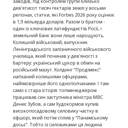
заводів, під контролем групи близько
дев'ятисот тисяч гектарів землі у восьми
регіонах, статки, які Forbes 2026 року оцінює
в 1,9 мільярда доларів. Разом із братом -
один із ключових латифундистів Росії, і
земельний банк вони лише нарощують.
Колишній військовий, випускник
Ленінградського залізничного військового
училища, який починав у дев'яності з
бартеру: український цукор в обмін на
російський мазут. Холдинг "Продімекс"
напханий колишніми офіцерами,
найімовірніше його однополчанами. І там
само є стара історія: топменеджером
працював син заступника міністра МВС
Денис Зубов, а сам Худокормов купив
високопосадовому силовику частку в
офшорі, який потім сплив у "Панамському
досьє". Тобто із силовиками ця людина