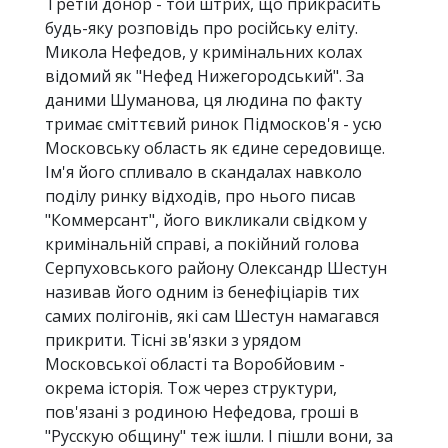
Третій донор - той штрих, що прикрасить
будь-яку розповідь про російську еліту.
Микола Нефедов, у кримінальних колах
відомий як "Нефед Нижегородський". За
даними Шуманова, ця людина по факту
тримає сміттєвий ринок Підмосков'я - усю
Московську область як єдине середовище.
Ім'я його спливало в скандалах навколо
поділу ринку відходів, про нього писав
"Коммерсант", його викликали свідком у
кримінальній справі, а покійний голова
Серпуховського району Олександр Шестун
називав його одним із бенефіціарів тих
самих полігонів, які сам Шестун намагався
прикрити. Тісні зв'язки з урядом
Московської області та Воробйовим -
окрема історія. Тож через структури,
пов'язані з родиною Нефедова, гроші в
"Русскую общину" теж ішли. І пішли вони, за