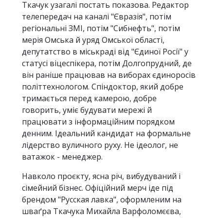
Ткачук узагалі постать показова. Редактор
телепередач на каналі "Євразія", потім
регіональні ЗМІ, потім "Сибнефть", потім
мерія Омська й уряд Омської області,
депутатство в міськраді від "Єдиної Росії" у
статусі віцеспікера, потім Долгопрудний, де
він раніше працював на виборах єдиноросів
політтехнологом. Спіндоктор, який добре
тримається перед камерою, добре
говорить, уміє будувати мережі й
працювати з інформаційним порядком
денним. Ідеальний кандидат на формальне
лідерство вуличного руху. Не ідеолог, не
ватажок - менеджер.
Навколо проєкту, ясна річ, вибудуваний і
сімейний бізнес. Офіційний мерч іде під
брендом "Русская лавка", оформленим на
шваґра Ткачука Михайла Варфоломєєва,