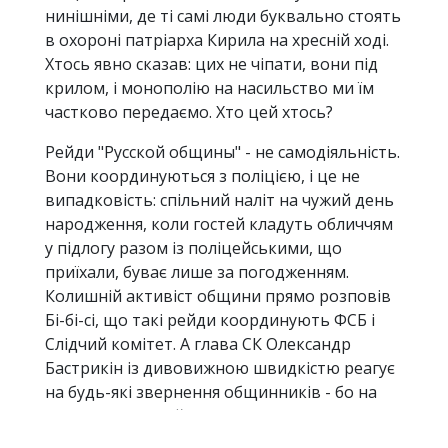
нинішніми, де ті самі люди буквально стоять
в охороні патріарха Кирила на хресній ході.
Хтось явно сказав: цих не чіпати, вони під
крилом, і монополію на насильство ми їм
частково передаємо. Хто цей хтось?
Рейди "Русской общины" - не самодіяльність.
Вони координуються з поліцією, і це не
випадковість: спільний наліт на чужий день
народження, коли гостей кладуть обличчям
у підлогу разом із поліцейськими, що
приїхали, буває лише за погодженням.
Колишній активіст общини прямо розповів
Бі-бі-сі, що такі рейди координують ФСБ і
Слідчий комітет. А глава СК Олександр
Бастрикін із дивовижною швидкістю реагує
на будь-які звернення общинників - бо на
антимігрантській темі можна піаритися,
вона дає соціальну підтримку, і не лише в