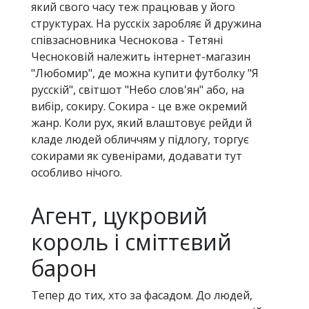
який свого часу теж працював у його
структурах. На русскіх заробляє й дружина
співзасновника Чеснокова - Тетяні
Чесноковій належить інтернет-магазин
"Любомир", де можна купити футболку "Я
русскій", світшот "Небо слов'ян" або, на
вибір, сокиру. Сокира - це вже окремий
жанр. Коли рух, який влаштовує рейди й
кладе людей обличчям у підлогу, торгує
сокирами як сувенірами, додавати тут
особливо нічого.
Агент, цукровий
король і сміттєвий
барон
Тепер до тих, хто за фасадом. До людей,