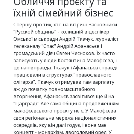
Обличчя проєкту та
їхній сімейний бізнес
Спершу про тих, хто на вітрині. Засновники
"Русской общины" - колишній віцеспікер
Омської міськради Андрій Ткачук, журналіст
телеканалу "Спас" Андрій Афанасьєв і
громадський діяч Євген Чесноков. Їх часто
записують у люди Костянтина Малофєєва, і
це напівправда: Ткачук і Афанасьєв справді
працювали в структурах "православного
олігарха", Ткачук отримував там зарплату
аж до початку повномасштабного
вторгнення, Афанасьєв засвітився ще й на
"Царграді". Але сама община продовженням
малофєєвського проєкту не є. У Малофєєва
своя регіональна мережа націоналістичних
осередків, яку він далі годує, і вона має
концепт - монархізм, двоголовий орел. У