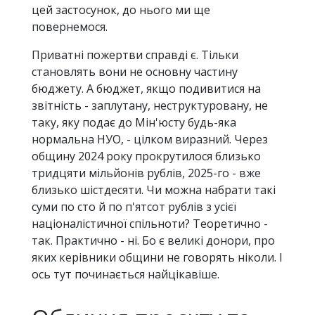
цей застосунок, до нього ми ще
повернемося.
Приватні пожертви справді є. Тільки
становлять вони не основну частину
бюджету. А бюджет, якщо подивитися на
звітність - заплутану, неструктуровану, не
таку, яку подає до Мін'юсту будь-яка
нормальна НУО, - цілком виразний. Через
общину 2024 року прокрутилося близько
тридцяти мільйонів рублів, 2025-го - вже
близько шістдесяти. Чи можна набрати такі
суми по сто й по п'ятсот рублів з усієї
націоналістичної спільноти? Теоретично -
так. Практично - ні. Бо є великі донори, про
яких керівники общини не говорять ніколи. І
ось тут починається найцікавіше.