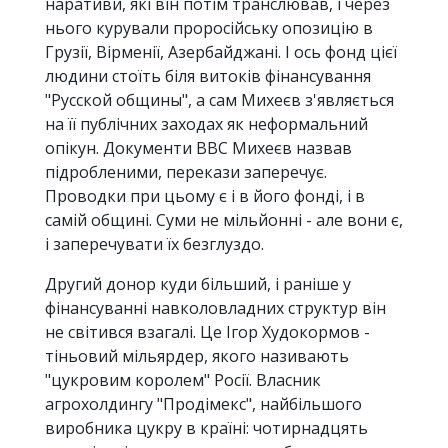
наративи, які він потім транслював, і через
нього курували проросійську опозицію в
Грузії, Вірменії, Азербайджані. І ось фонд цієї
людини стоїть біля витоків фінансування
"Русской общины", а сам Михеєв з'являється
на її публічних заходах як неформальний
опікун. Документи BBC Михеєв назвав
підробленими, перекази заперечує.
Проводки при цьому є і в його фонді, і в
самій общині. Суми не мільйонні - але вони є,
і заперечувати їх безглуздо.
Другий донор куди більший, і раніше у
фінансуванні навколовладних структур він
не світився взагалі. Це Ігор Худокормов -
тіньовий мільярдер, якого називають
"цукровим королем" Росії. Власник
агрохолдингу "Продімекс", найбільшого
виробника цукру в країні: чотирнадцять