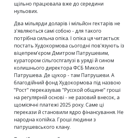
щільно працювала вже до середини
нульових.
Два мільярди доларів і мільйон гектарів не
з'являються самі собою - для такого
потрібна сильна опіка. І опіка ця читається:
постать Худокормова сьогодні пов'язують із
віцепрем'єром Дмитром Патрушевим,
куратором сільгоспгалузі в уряді й сином
колишнього директора ФСБ Миколи
Патрушева. Де цукор - там Патрушеви. А
благодійний фонд Худокормова під назвою
"Рост" переказував "Русской общине" гроші
на регулярній основі - не разовий внесок, а
щомісячні платежі 2025 року. Саме ці
перекази й становили ядро фінансування. Не
народна копійка. Гроші людини з
патрушевського клану.