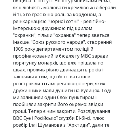
община" є по суті. Не штурмовиками Рема,
як її люблять малювати кремлівські ліберали
й ті, хто грає їхню роль за кордоном, а
реінкарнацією "чорної сотні" - релігійно-
імперською дружиною під крилом
"охранки", тільки "охранка" тепер зветься
інакше. "Союз русского народа", створений
1905 року департаментом поліції й
профінансований із бюджету МВС заради
порятунку монархії, що вже тріщала по
швах, прожив рівно дванадцять років і
закінчився тим, що його ватажків
розстріляли ті самі революціонери, яких
дружинники мали душити на вулицях. Тоді
ми залишили один блок пунктиром і
пообіцяли закрити його окремо: звідки
гроші. Тепер є чим закрити. Розслідування
BBC Eye і Російської служби Бі-бі-сі, плюс
розбір Іллі Шуманова з "Арктиди", дали те,