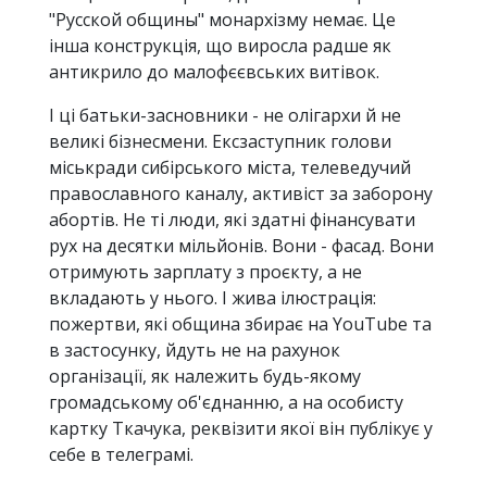
"Русской общины" монархізму немає. Це
інша конструкція, що виросла радше як
антикрило до малофєєвських витівок.
І ці батьки-засновники - не олігархи й не
великі бізнесмени. Ексзаступник голови
міськради сибірського міста, телеведучий
православного каналу, активіст за заборону
абортів. Не ті люди, які здатні фінансувати
рух на десятки мільйонів. Вони - фасад. Вони
отримують зарплату з проєкту, а не
вкладають у нього. І жива ілюстрація:
пожертви, які община збирає на YouTube та
в застосунку, йдуть не на рахунок
організації, як належить будь-якому
громадському об'єднанню, а на особисту
картку Ткачука, реквізити якої він публікує у
себе в телеграмі.