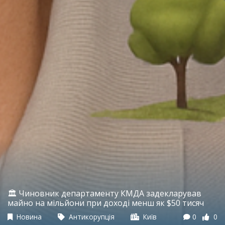
🏛 Чиновник департаменту КМДА задекларував
майно на мільйони при доході менш як $50 тисяч
Новина
Антикорупція
Київ
0
0