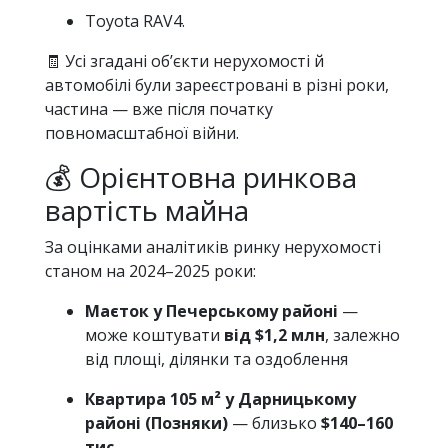
Toyota RAV4.
🧾 Усі згадані об’єкти нерухомості й
автомобілі були зареєстровані в різні роки,
частина — вже після початку
повномасштабної війни.
💰 Орієнтовна ринкова
вартість майна
За оцінками аналітиків ринку нерухомості
станом на 2024–2025 роки:
Маєток у Печерському районі
—
може коштувати
від $1,2 млн
, залежно
від площі, ділянки та оздоблення
Квартира 105 м² у Дарницькому
районі (Позняки)
— близько
$140–160
тис.