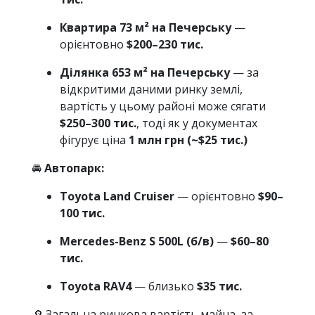
Квартира 73 м² на Печерську
—
орієнтовно
$200–230 тис.
Ділянка 653 м² на Печерську
— за
відкритими даними ринку землі,
вартість у цьому районі може сягати
$250–300 тис.
, тоді як у документах
фігурує ціна
1 млн грн (~$25 тис.)
🚘
Автопарк:
Toyota Land Cruiser
— орієнтовно
$90–
100 тис.
Mercedes-Benz S 500L (б/в)
—
$60–80
тис.
Toyota RAV4
— близько
$35 тис.
🔎 Загальна ринкова вартість майна, за