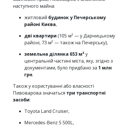
наступного майна:
житловий
будинок у Печерському
районі Києва
,
дві квартири
(105 м² — у Дарницькому
районі, 73 м² — також на Печерську),
земельна ділянка 653 м²
у
центральній частині міста, яку, згідно з
документами, було придбано за
1 млн
грн
.
Також у користуванні або власності
Пивоварова значаться
три транспортні
засоби
:
Toyota Land Cruiser,
Mercedes-Benz S 500L,