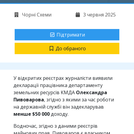
Чорні Схеми
3 червня 2025
Підтримати
До обраного
У відкритих реєстрах журналісти виявили
декларації працівника департаменту
земельних ресурсів КМДА
Олександра
Пивоварова
, згідно з якими за час роботи
на державній службі він задекларував
менше $50 000
доходу.
Водночас, згідно з даними реєстрів
майнових прав, Пивоваров є власником