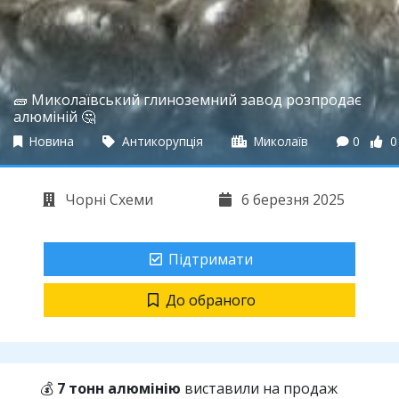
🧱 Миколаївський глиноземний завод розпродає
алюміній 🤔
Новина
Антикорупція
Миколаїв
0
0
Чорні Схеми
6 березня 2025
Підтримати
До обраного
💰
7 тонн алюмінію
виставили на продаж