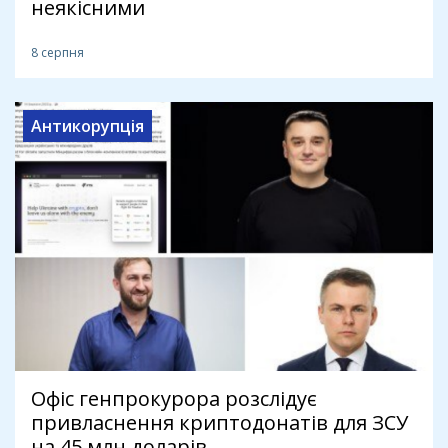
неякісними
8 серпня
Антикорупція
Офіс генпрокурора розслідує
привласнення криптодонатів для ЗСУ
на 45 млн доларів