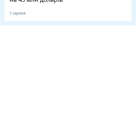
7 серпня
Антикорупція
Теплотрасу через лісопарк на
Теремках за 540 млн прокладе
компанія з трьома працівниками