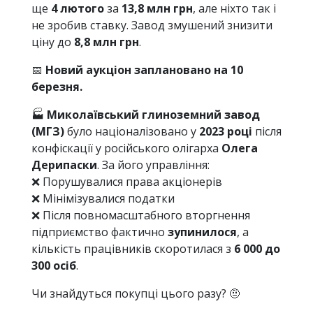
ще
4 лютого
за
13,8 млн грн
, але ніхто так і
не зробив ставку. Завод змушений знизити
ціну до
8,8 млн грн
.
📅
Новий аукціон заплановано на 10
березня.
🏭
Миколаївський глиноземний завод
(МГЗ)
було націоналізовано у
2023 році
після
конфіскації у російського олігарха
Олега
Дерипаски
. За його управління:
❌ Порушувалися права акціонерів
❌ Мінімізувалися податки
❌ Після повномасштабного вторгнення
підприємство фактично
зупинилося
, а
кількість працівників скоротилася з
6 000 до
300 осіб
.
Чи знайдуться покупці цього разу? 🤨