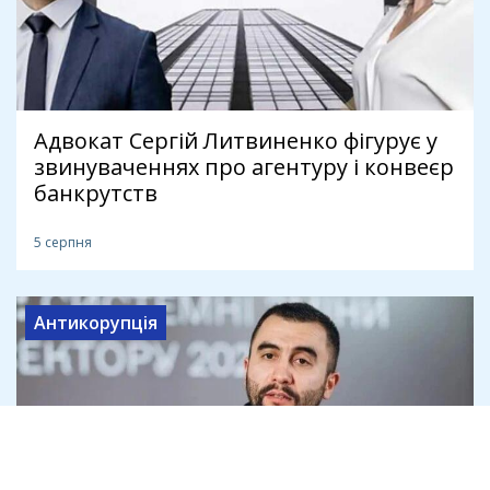
Адвокат Сергій Литвиненко фігурує у
звинуваченнях про агентуру і конвеєр
банкрутств
5 серпня
Антикорупція