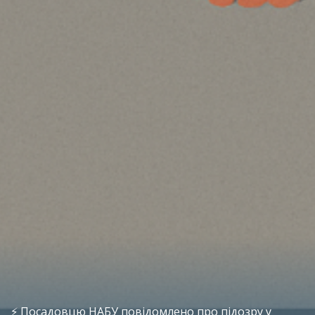
⚡️ Посадовцю НАБУ повідомлено про підозру у