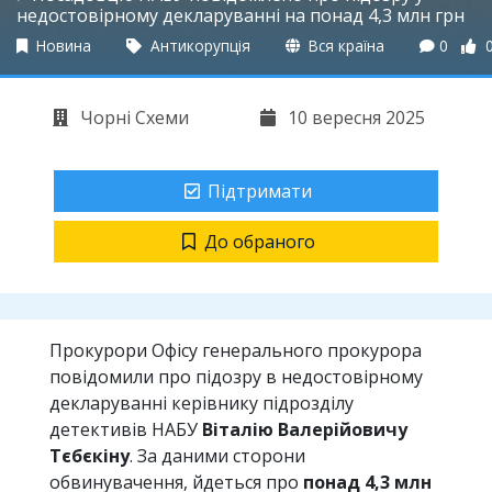
недостовірному декларуванні на понад 4,3 млн грн
Новина
Антикорупція
Вся країна
0
Чорні Схеми
10 вересня 2025
Підтримати
До обраного
Прокурори Офісу генерального прокурора
повідомили про підозру в недостовірному
декларуванні керівнику підрозділу
детективів НАБУ
Віталію Валерійовичу
Тєбєкіну
. За даними сторони
обвинувачення, йдеться про
понад 4,3 млн