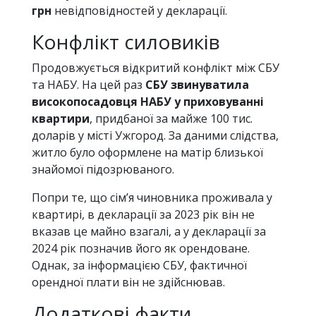
грн
невідповідностей у декларації.
Конфлікт силовиків
Продовжується відкритий конфлікт між СБУ
та НАБУ. На цей раз
СБУ звинуватила
високопосадовця НАБУ у приховуванні
квартири
, придбаної за майже 100 тис.
доларів у місті Ужгород. За даними слідства,
житло було оформлене на матір близької
знайомої підозрюваного.
Попри те, що сім’я чиновника проживала у
квартирі, в декларації за 2023 рік він не
вказав це майно взагалі, а у декларації за
2024 рік позначив його як орендоване.
Однак, за інформацією СБУ, фактичної
орендної плати він не здійснював.
Додаткові факти