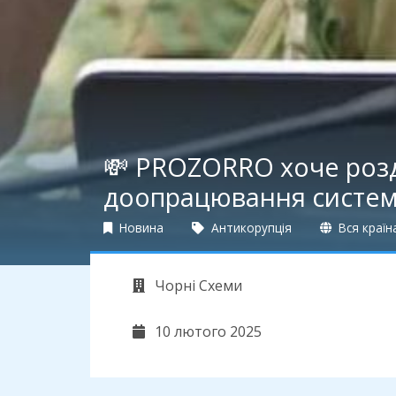
💸 PROZORRO хоче розда
доопрацювання систе
Новина
Антикорупція
Вся країн
Чорні Схеми
10 лютого 2025