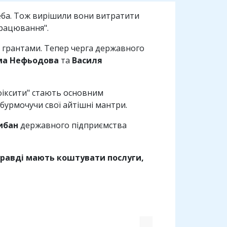
ба. Тож вирішили вони витратити
опрацювання".
ь грантами. Тепер черга державного
ма Нефьодова
та
Василя
 фіксити" стають основним
бурмочучи свої айтішні мантри.
ибан
державного підприємства
справді мають коштувати послуги,