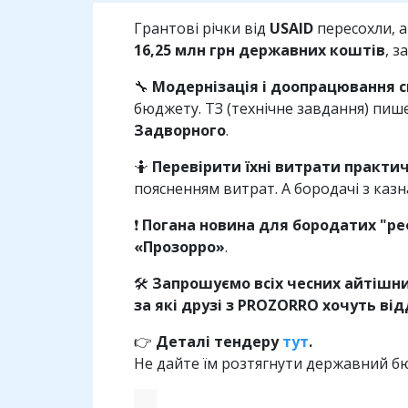
Грантові річки від
USAID
пересохли, 
16,25 млн грн державних коштів
, 
🔧
Модернізація і доопрацювання 
бюджету. ТЗ (технічне завдання) пишет
Задворного
.
🤷
Перевірити їхні витрати практи
поясненням витрат. А бородачі з каз
❗️
Погана новина для бородатих "ре
«Прозорро»
.
🛠
Запрошуємо всіх чесних айтішни
за які друзі з PROZORRO хочуть від
👉
Деталі тендеру
тут
.
Не дайте їм розтягнути державний б