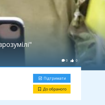
зрозумілі"
0
0
Підтримати
До обраного