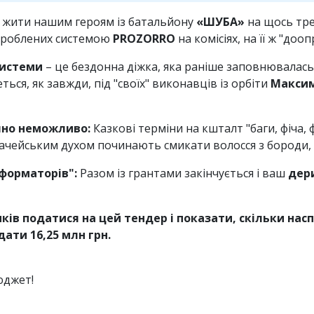
а жити нашим героям із батальйону
«ШУБА»
на щось тре
зароблених системою
PROZORRO
на комісіях, на її ж "до
системи
– це бездонна діжка, яка раніше заповнювалас
ься, як завжди, під "своїх" виконавців із орбіти
Макси
чно неможливо:
Казкові терміни на кшталт "баги, фіча,
начейським духом починають смикати волосся з бороди, 
форматорів":
Разом із грантами закінчується і ваш
дер
ків податися на цей тендер і показати, скільки на
дати 16,25 млн грн.
юджет!