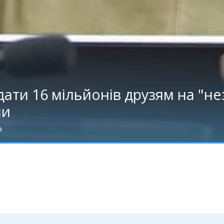
ти 16 мільйонів друзям на "не
ми
а