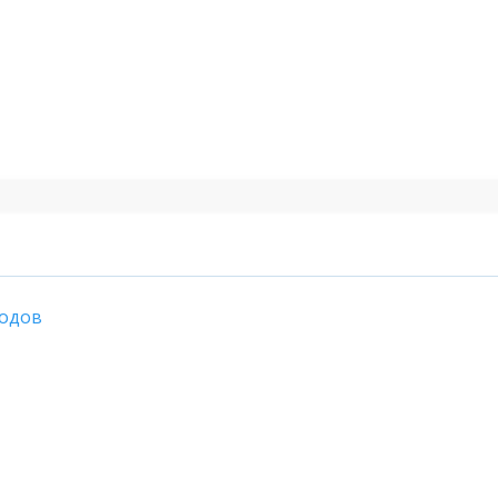
одов
ентар