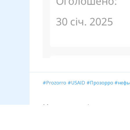
Prozorro
USAID
Прозорро
нефь
Коментарі
Необхідно увійти, щоб залишити ком