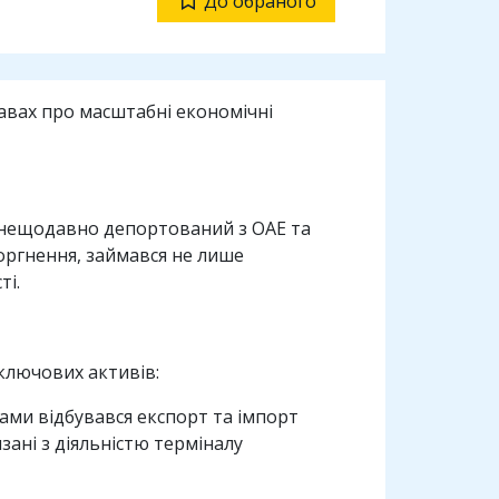
До обраного
равах про масштабні економічні
 нещодавно депортований з ОАЕ та
оргнення, займався не лише
ті.
ключових активів:
ами відбувався експорт та імпорт
зані з діяльністю терміналу