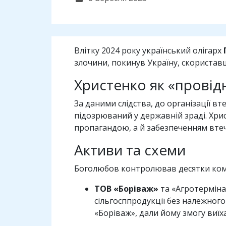
Влітку 2024 року український олігарх
злочини, покинув Україну, скорист
Христенко як «провід
За даними слідства, до організації в
підозрюваний у державній зраді. Хр
пропагандою, а й забезпеченням втечі
Активи та схеми
Боголюбов контролював десятки комп
ТОВ «Боріваж»
та «Агротерміна
сільгосппродукції без належного
«Боріваж», дали йому змогу виїха