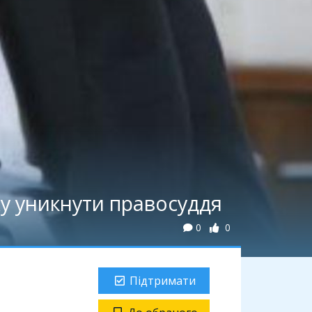
ху уникнути правосуддя
0
0
Підтримати