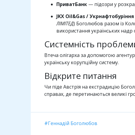
ПриватБанк
— підозри у розкра
JKX Oil&Gas / Укрнафтобуріння
ЛІМІТЕД
) Боголюбов разом із Ко
використання українських надр о
Системність проблем
Втеча олігарха за допомогою агентур
українську корупційну систему.
Відкрите питання
Чи піде Австрія на екстрадицію Бого
справах, де перетинаються великі гро
Геннадій Боголюбов