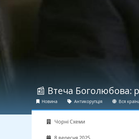
📰 Втеча Боголюбова: р
Новина
Антикорупція
Вся країн
Чорні Схеми
8 вересня 2025