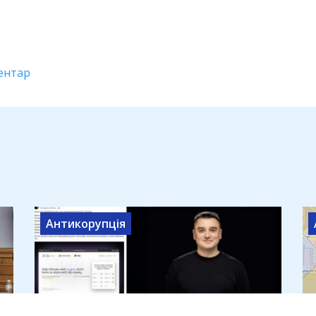
ентар
Антикорупція