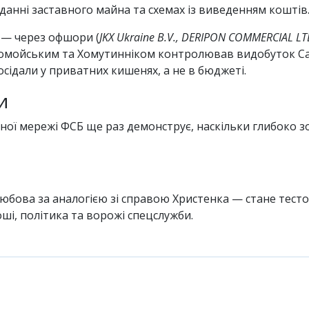
данні заставного майна та схемах із виведенням коштів
— через офшори (
JKX Ukraine B.V., DERIPON COMMERCIAL L
ломойським та Хомутинніком контролював видобуток Са
сідали у приватних кишенях, а не в бюджеті.
и
ної мережі ФСБ ще раз демонструє, наскільки глибоко зо
любова за аналогією зі справою Христенка — стане тесто
ші, політика та ворожі спецслужби.