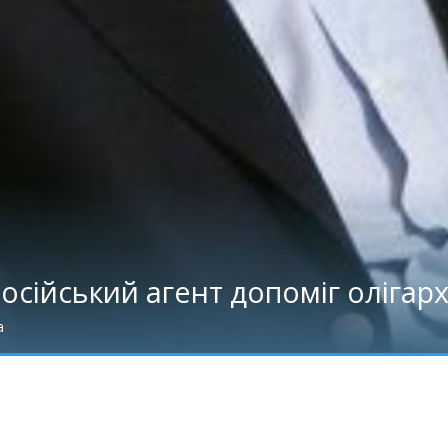
осійський агент допоміг олігар
а