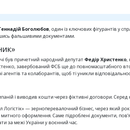
Геннадій Боголюбов
, один із ключових фігурантів у сп
авшись фальшивими документами.
ник»
течі був причетний народний депутат
Федір Христенко
,
истенко, завербований ФСБ ще до повномасштабного вт
 агентів та колаборантів, щоб ті уникли відповідальнос
аній і виводив кошти через фіктивні договори. Серед 
л Логістік» — зерноперевалочний бізнес, через який рок
 митного оформлення. Саме підроблені документи, пов’я
ти за межі України у воєнний час.