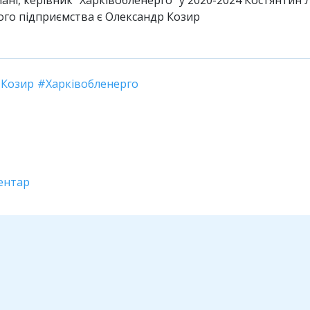
ого підприємства є Олександр Козир
 Козир
Харківобленерго
ентар