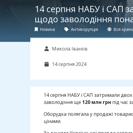
14 серпня НАБУ і САП з
щодо заволодіння пона
Новина
Антикорупція
Вся країн
Микола Іванов
14 серпня 2024
14 серпня НАБУ і САП затримали двох
заволодіння ще
120 млн грн
під час 
Оборудка полягала у продажі товари
цінами.
За даними Української правди затрим