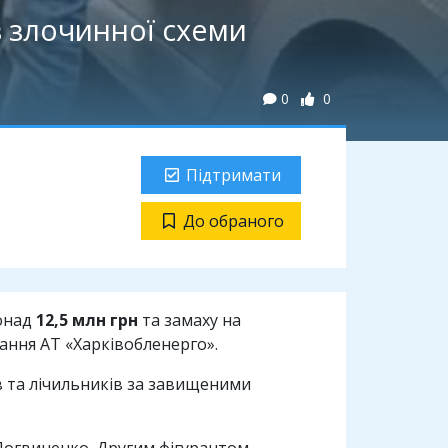
в злочинної схеми
0
0
Підтримати
До обраного
понад
12,5 млн грн
та замаху на
ання АТ «Харківобленерго».
 та лічильників за завищеними
 Логвиненко. Другим фігурантом