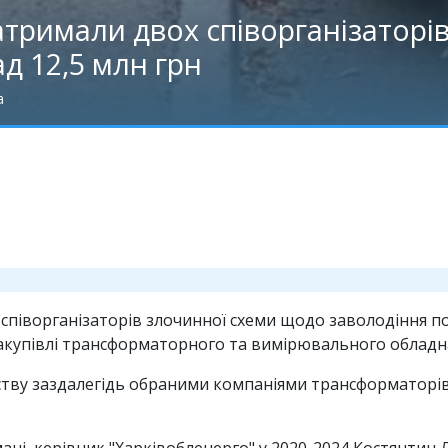
атримали двох співорганізаторі
д 12,5 млн грн
а
 співорганізаторів злочинної схеми щодо заволодіння 
закупівлі трансформаторного та вимірювального обладн
ству заздалегідь обраними компаніями трансформаторів
ані, керівник "Харківобленерго" у 2020-2024 Костянтин