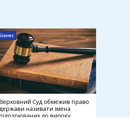
Бізнес
Верховний Суд обмежив право
держави називати імена
підозрюваних до вироку
6 серпня