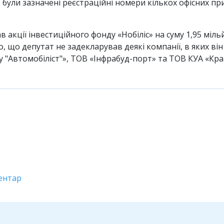
були зазначені реєстраційні номери кількох офісних пр
в акції інвестиційного фонду «Нобіліс» на суму 1,95 міл
, що депутат не задекларував деякі компанії, в яких ві
 "Автомобіліст"», ТОВ «Інфрабуд-порт» та ТОВ КУА «Крак
ентар