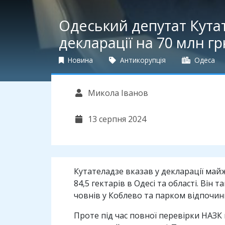
Одеський депутат Кутат
декларації на 70 млн гр
Новина
Антикорупція
Одеса
Микола Іванов
13 серпня 2024
Кутателадзе вказав у декларації майж
84,5 гектарів в Одесі та області. Ві
човнів у Коблево та парком відпочинк
Проте під час повної перевірки НАЗК