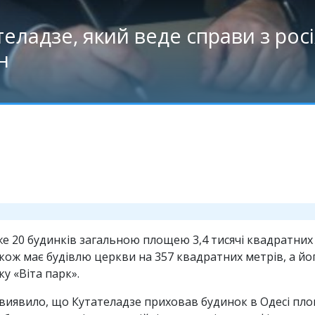
еладзе, який веде справи з рос
н
е 20 будинків загальною площею 3,4 тисячі квадратних 
н також має будівлю церкви на 357 квадратних метрів, а 
у «Віта парк».
 виявило, що Кутателадзе приховав будинок в Одесі пл