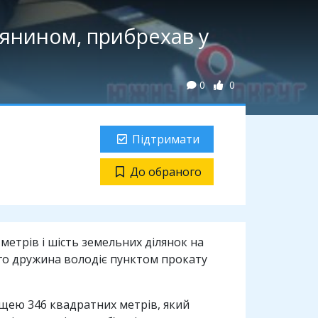
іянином, прибрехав у
0
0
Підтримати
До обраного
метрів і шість земельних ділянок на
його дружина володіє пунктом прокату
ощею 346 квадратних метрів, який