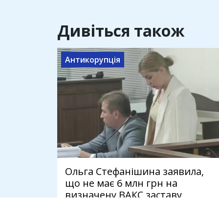
Дивіться також
Антикорупція
Ольга Стефанішина заявила,
що не має 6 млн грн на
визначену ВАКС заставу
7 серпня