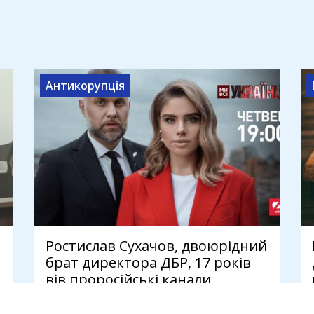
Антикорупція
Ростислав Сухачов, двоюрідний
брат директора ДБР, 17 років
вів проросійські канали
7 серпня