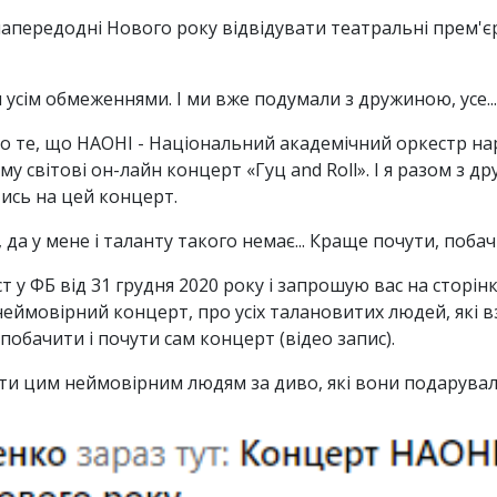
апередодні Нового року відвідувати театральні прем'єр
усім обмеженнями. І ми вже подумали з дружиною, усе... 
 те, що НАОНІ - Національний академічний оркестр нар
у світові он-лайн концерт «Гуц and Roll». І я разом з
ись на цей концерт.
а у мене і таланту такого немає... Краще почути, побач
т у ФБ від 31 грудня 2020 року і запрошую вас на сторін
еймовірний концерт, про усіх талановитих людей, які вз
побачити і почути сам концерт (відео запис).
ати цим неймовірним людям за диво, які вони подарува