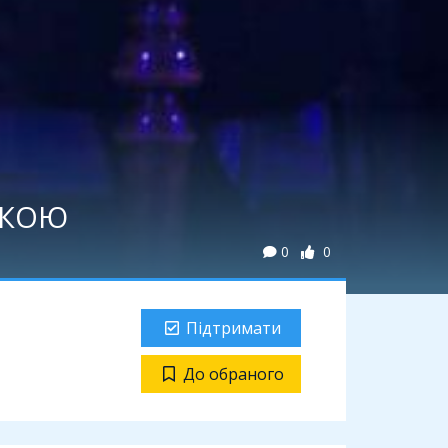
СЬКОЮ
0
0
Підтримати
До обраного